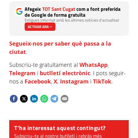
Afegeix
TOT Sant Cugat
com a font preferida
de Google de forma gratuïta
Estigues informat amb les últimes notícies d'actualitat
ACTIVAR ARA
Segueix-nos per saber què passa a la
ciutat
.
Subscriu-te gratuïtament al
WhatsApp
,
Telegram
i
butlletí electrònic
. I pots seguir-
nos a
Facebook
,
X
,
Instagram
i
TikTok
.
T'ha interessat aquest contingut?
Subscriu-te al nostre butlletí i rebràs més