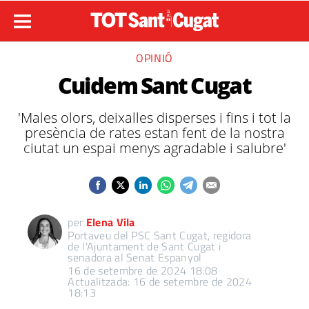
OPINIÓ
Cuidem Sant Cugat
'Males olors, deixalles disperses i fins i tot la
presència de rates estan fent de la nostra
ciutat un espai menys agradable i salubre'
per
Elena Vila
Portaveu del PSC Sant Cugat, regidora
de l'Ajuntament de Sant Cugat i
senadora al Senat Espanyol
16 de setembre de 2024 18:08
Actualitzada: 16 de setembre de 2024
18:13