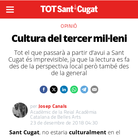
OPINIÓ
Cultura del tercer mil·leni
Tot el que passarà a partir d’avui a Sant
Cugat és imprevisible, ja que la lectura es fa
des de la perspectiva local però també des
de la general
per
Josep Canals
Acadèmic de la Reial Acadèmia
Catalana de Belles Arts
23 de desembre de 2018 04:30
Sant Cugat
, no estaria
culturalment
en el