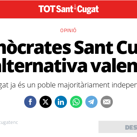
OPINIÓ
òcrates Sant Cu
alternativa vale
at ja és un poble majoritàriament indepe
cugatenc
DE