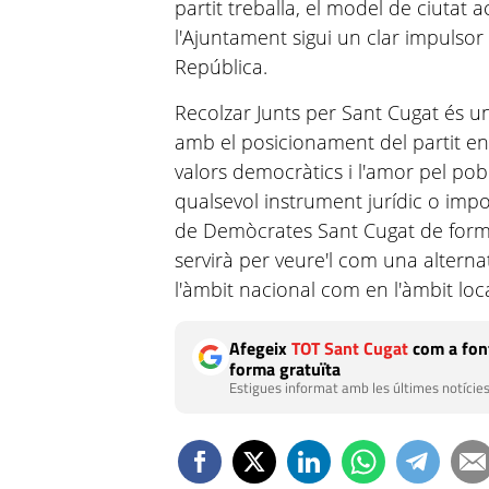
partit treballa, el model de ciutat a
l'Ajuntament sigui un clar impulsor 
República.
Recolzar Junts per Sant Cugat és u
amb el posicionament del partit en
valors democràtics i l'amor pel pobl
qualsevol instrument jurídic o impos
de Demòcrates Sant Cugat de forma
servirà per veure'l com una alterna
l'àmbit nacional com en l'àmbit loca
Afegeix
TOT Sant Cugat
com a font
forma gratuïta
Estigues informat amb les últimes notícies