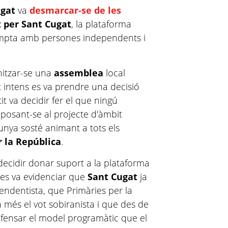
ugat
va
desmarcar-se de les
t per Sant Cugat
, la plataforma
mpta amb persones independents i
anitzar-se una
assemblea
local
t intens es va prendre una decisió
t va decidir fer el que ningú
posant-se al projecte d'àmbit
nya sosté animant a tots els
r la República
.
decidir donar suport a la plataforma
es va evidenciar que
Sant Cugat
ja
ndentista, que Primàries per la
més el vot sobiranista i que des de
fensar el model programàtic que el