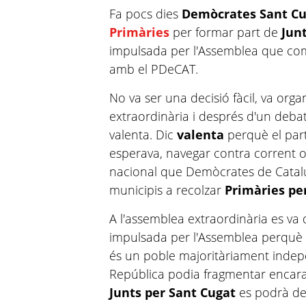
Fa pocs dies
Demòcrates Sant C
Primàries
per formar part de
Jun
impulsada per l'Assemblea que co
amb el PDeCAT.
No va ser una decisió fàcil, va org
extraordinària i després d'un deba
valenta. Dic
valenta
perquè el parti
esperava, navegar contra corrent o
nacional que Demòcrates de Catalu
municipis a recolzar
Primàries pe
A l'assemblea extraordinària es va 
impulsada per l'Assemblea perquè 
és un poble majoritàriament indepe
República podia fragmentar encara 
Junts per Sant Cugat
es podrà de