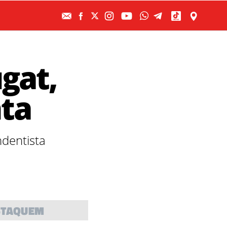
gat,
nta
ndentista
STAQUEM