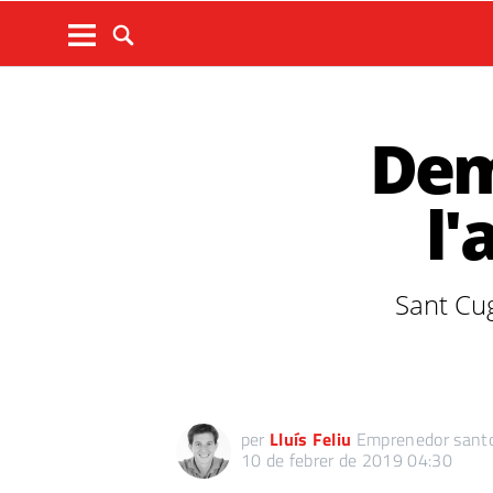
Dem
l'
Sant Cug
per
Lluís Feliu
Emprenedor sant
10 de febrer de 2019 04:30