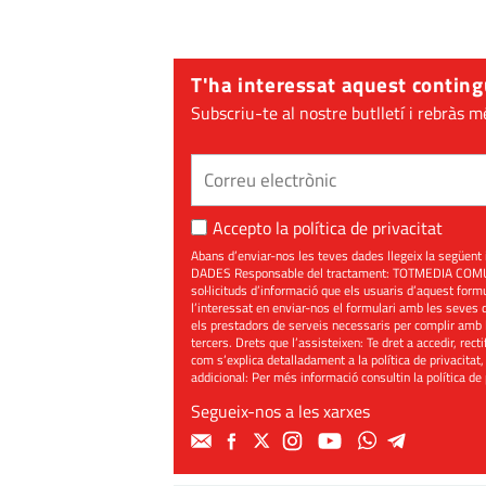
T'ha interessat aquest conting
Subscriu-te al nostre butlletí i rebràs m
Accepto la
política de privacitat
Abans d’enviar-nos les teves dades llegeix la seg
DADES Responsable del tractament: TOTMEDIA COMUNIC
sol·licituds d’informació que els usuaris d’aquest for
l’interessat en enviar-nos el formulari amb les seves d
els prestadors de serveis necessaris per complir amb 
tercers. Drets que l’assisteixen: Te dret a accedir, rect
com s’explica detalladament a la política de privacitat,
addicional: Per més informació consultin la
política de
Segueix-nos a les xarxes