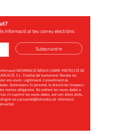
ut?
és informació al teu correu electrònic
Subscriure'm
üent informació INFORMACIÓ BÀSICA SOBRE PROTECCIÓ DE
ACIÓ, S.L. Finalitat del tractament: Atendre les
mulari ens enviïn. Legitimació: Consentiment de
ades. Destinataris: El personal, la direcció de l’empesa i
les nostres obligacions. No cedirem les seves dades a
ificar i/o suprimir les seves dades, així com altres drets,
 dirigint-se a
privacitat@totmedia.cat
. Informació
 privacitat
.