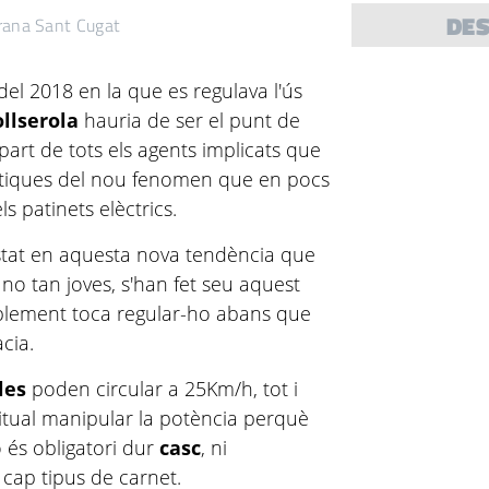
DE
rana Sant Cugat
el 2018 en la que es regulava l'ús
ollserola
hauria de ser el punt de
part de tots els agents implicats que
ctiques del nou fenomen que en pocs
els patinets elèctrics.
stat en aquesta nova tendència que
 i no tan joves, s'han fet seu aquest
ablement toca regular-ho abans que
cia.
les
poden circular a 25Km/h, tot i
itual manipular la potència perquè
o és obligatori dur
casc
, ni
 cap tipus de carnet.