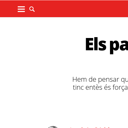
Els p
Hem de pensar que
tinc entès és forç