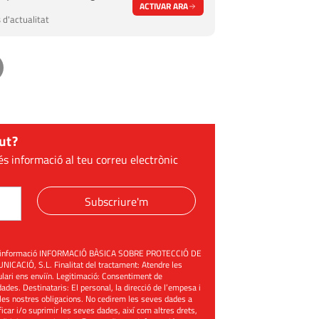
ACTIVAR ARA
 d'actualitat
ut?
és informació al teu correu electrònic
Subscriure'm
üent informació INFORMACIÓ BÀSICA SOBRE PROTECCIÓ DE
ACIÓ, S.L. Finalitat del tractament: Atendre les
mulari ens enviïn. Legitimació: Consentiment de
ades. Destinataris: El personal, la direcció de l’empesa i
les nostres obligacions. No cedirem les seves dades a
ificar i/o suprimir les seves dades, així com altres drets,