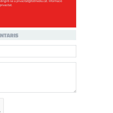
 dirigint-se a
privacitat@totmedia.cat
. Informació
 privacitat
.
NTARIS