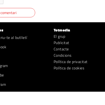
os
Totmedia
El grup
iu-te al butlletí
Publicitat
book
Contacte
Condicions
Política de privacitat
gram
Política de cookies
be
ram
k