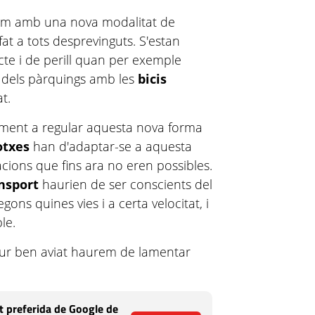
em amb una nova modalitat de
t a tots desprevinguts. S'estan
icte i de perill quan per exemple
dels pàrquings amb les
bicis
t.
ntment a regular aquesta nova forma
otxes
han d'adaptar-se a aquesta
cions que fins ara no eren possibles.
nsport
haurien de ser conscients del
gons quines vies i a certa velocitat, i
le.
egur ben aviat haurem de lamentar
 preferida de Google de