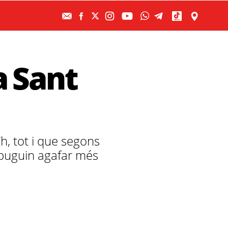
a Sant
, tot i que segons
i puguin agafar més