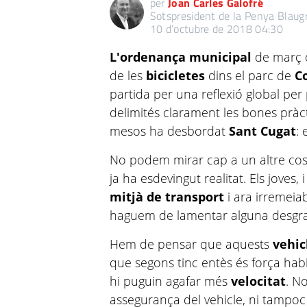
per
Joan Carles Galofré
Sotspresident de la Penya Blaug
10 d’octubre de 2018 04:30
L'ordenança municipal
de març d
de les
bicicletes
dins el parc de
C
partida per una reflexió global per 
delimités clarament les bones prà
mesos ha desbordat
Sant Cugat
: 
No podem mirar cap a un altre co
ja ha esdevingut realitat. Els joves,
mitjà de transport
i ara irremei
haguem de lamentar alguna desgra
Hem de pensar que aquests
vehic
que segons tinc entès és força hab
hi puguin agafar més
velocitat
. N
assegurança del vehicle, ni tampoc