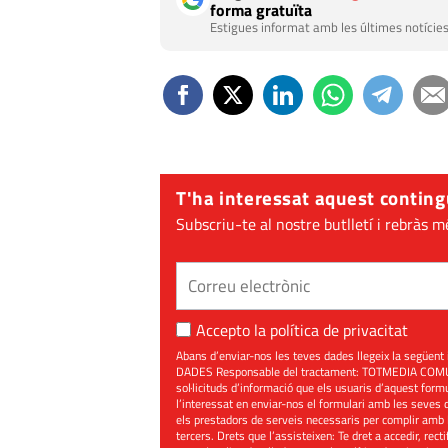
forma gratuïta
Estigues informat amb les últimes notícies
T'ha interessat aquest conting
Subscriu-te al nostre butlletí i rebràs m
Accepto la
política de privacitat
Abans d’enviar-nos les teves dades llegeix la seg
DADES Responsable del tractament: TOTMEDIA COMUNIC
sol·licituds d’informació que els usuaris d’aquest for
l’interessat en enviar-nos el formulari amb les seves d
els prestadors de serveis necessaris per complir amb 
tercers. Drets que l’assisteixen: Te dret a accedir, rect