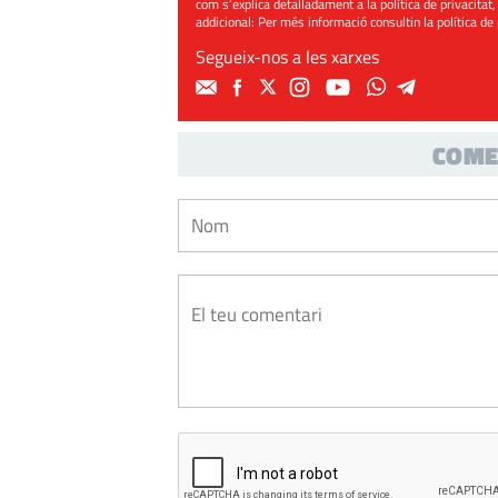
com s’explica detalladament a la política de privacitat,
addicional: Per més informació consultin la
política de
Segueix-nos a les xarxes
COME