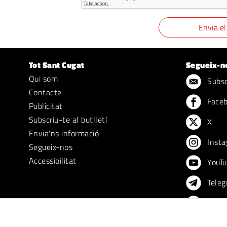
Tot Sant Cugat
Segueix-n
Qui som
Subscr
Contacte
Face
Publicitat
Subscriu-te al butlletí
X
Envia'ns informació
Insta
Segueix-nos
Accessibilitat
YouTu
Teleg
TikTo