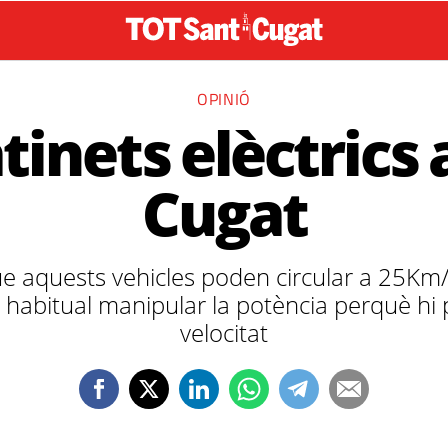
OPINIÓ
atinets elèctrics 
Cugat
 aquests vehicles poden circular a 25Km/h
a habitual manipular la potència perquè h
velocitat