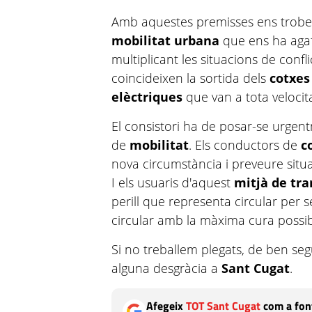
Amb aquestes premisses ens trob
mobilitat urbana
que ens ha agafa
multiplicant les situacions de confl
coincideixen la sortida dels
cotxes
elèctriques
que van a tota velocita
El consistori ha de posar-se urge
de
mobilitat
. Els conductors de
c
nova circumstància i preveure situa
I els usuaris d'aquest
mitjà de tra
perill que representa circular per se
circular amb la màxima cura possib
Si no treballem plegats, de ben s
alguna desgràcia a
Sant Cugat
.
Afegeix
TOT Sant Cugat
com a font