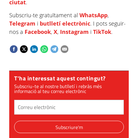
ciutat
.
Subscriu-te gratuïtament al
WhatsApp
,
Telegram
i
butlletí electrònic
. I pots seguir-
nos a
Facebook
,
X
,
Instagram
i
TikTok
.
T'ha interessat aquest contingut?
Subscriu-te al nostre butlletí i rebràs més
informació al teu correu electrònic
Subscriure'm