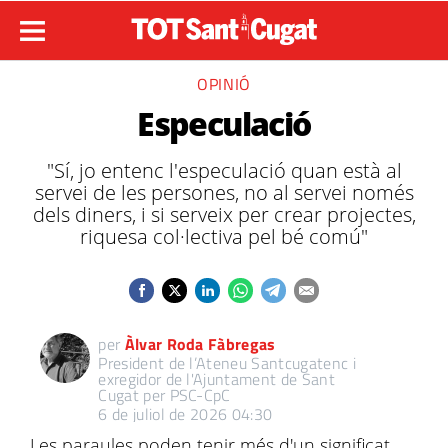
OPINIÓ
Especulació
"Sí, jo entenc l'especulació quan està al
servei de les persones, no al servei només
dels diners, i si serveix per crear projectes,
riquesa col·lectiva pel bé comú"
per
Àlvar Roda Fàbregas
President de l’Ateneu Santcugatenc i
exregidor de l'Ajuntament de Sant
Cugat per PSC-CpC
6 de juliol de 2026 04:30
Les paraules poden tenir més d'un significat