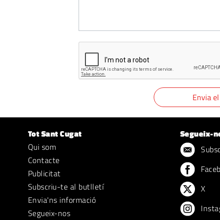
Tot Sant Cugat
Segueix-n
Qui som
Subscr
Contacte
Face
Publicitat
Subscriu-te al butlletí
X
Envia'ns informació
Insta
Segueix-nos