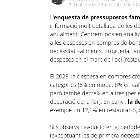
Actualitzada: 23 d’octubre de 2
L'
enquesta de pressupostos fami
informació molt detallada de les de
anualment. Centrem-nos en analitz
a les despeses en compres de béns
necessitat –aliments, drogueria, far
despeses en el marc de l'oci (restaur
El 2023, la despesa en compres cre
categories (6% en moda, 8% en calç
però també decreix en altres (per 
decoració de la llar). En canvi,
la d
exemple un 12,1% en restauració, o
Si s'observa l'evolució en el perío
(exceptuant les de primera necessi