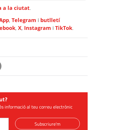
 a la ciutat
.
App
,
Telegram
i
butlletí
cebook
,
X
,
Instagram
i
TikTok
.
ut?
és informació al teu correu electrònic
Subscriure'm