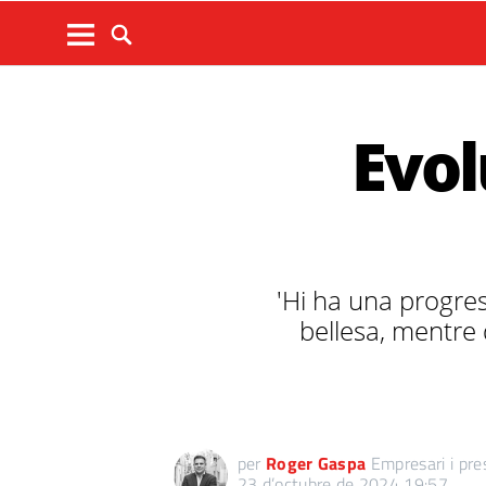
Evol
'Hi ha una progress
bellesa, mentre
per
Roger Gaspa
Empresari i pr
23 d’octubre de 2024 19:57