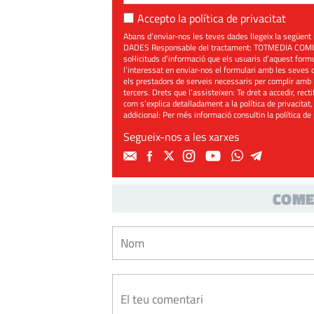
Accepto la
política de privacitat
Abans d’enviar-nos les teves dades llegeix la seg
DADES Responsable del tractament: TOTMEDIA COMUNIC
sol·licituds d’informació que els usuaris d’aquest for
l’interessat en enviar-nos el formulari amb les seves d
els prestadors de serveis necessaris per complir amb 
tercers. Drets que l’assisteixen: Te dret a accedir, rect
com s’explica detalladament a la política de privacitat,
addicional: Per més informació consultin la
política de
Segueix-nos a les xarxes
COME