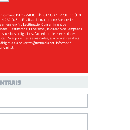
üent informació INFORMACIÓ BÀSICA SOBRE PROTECCIÓ DE
ACIÓ, S.L. Finalitat del tractament: Atendre les
mulari ens enviïn. Legitimació: Consentiment de
ades. Destinataris: El personal, la direcció de l’empesa i
les nostres obligacions. No cedirem les seves dades a
ificar i/o suprimir les seves dades, així com altres drets,
 dirigint-se a
privacitat@totmedia.cat
. Informació
 privacitat
.
NTARIS