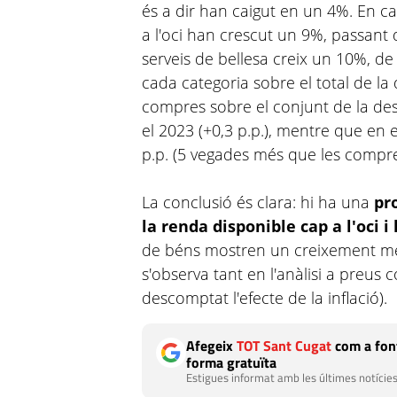
és a dir han caigut en un 4%. En ca
a l'oci han crescut un 9%, passant
serveis de bellesa creix un 10%, d
cada categoria sobre el total de la
compres sobre el conjunt de la des
el 2023 (+0,3 p.p.), mentre que en e
p.p. (5 vegades més que les compre
La conclusió és clara: hi ha una
pr
la renda disponible cap a l'oci i 
de béns mostren un creixement més
s'observa tant en l'anàlisi a preus 
descomptat l'efecte de la inflació).
Afegeix
TOT Sant Cugat
com a font
forma gratuïta
Estigues informat amb les últimes notícies