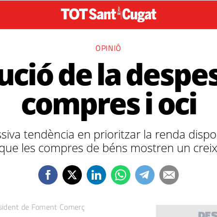
OPINIÓ
ució de la despe
compres i oci
iva tendència en prioritzar la renda disponi
 que les compres de béns mostren un crei
esident de Foment Comerç
DE