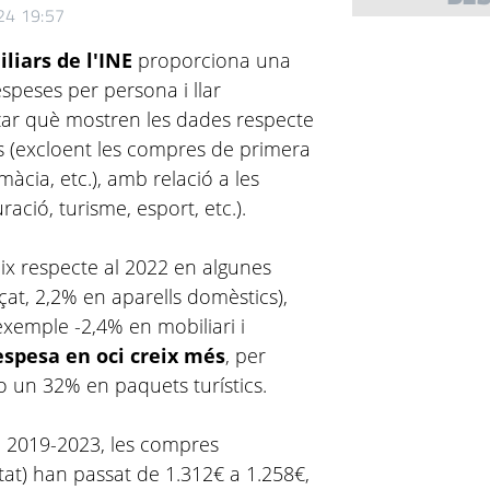
024 19:57
liars de l'INE
proporciona una
speses per persona i llar
ar què mostren les dades respecte
 (excloent les compres de primera
màcia, etc.), amb relació a les
ació, turisme, esport, etc.).
ix respecte al 2022 en algunes
at, 2,2% en aparells domèstics),
exemple -2,4% en mobiliari i
espesa en oci creix més
, per
 un 32% en paquets turístics.
de 2019-2023, les compres
tat) han passat de 1.312€ a 1.258€,