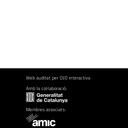
Web auditat per OJD interactiva
Amb la col·laboració:
Membres associats: