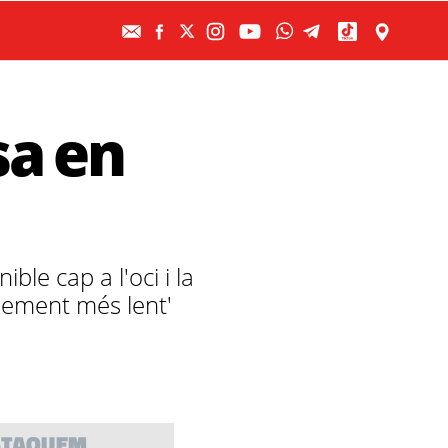
sa en
ble cap a l'oci i la
xement més lent'
STAQUEM