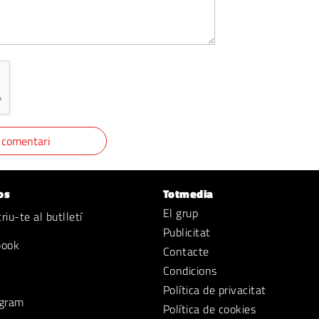
os
Totmedia
El grup
iu-te al butlletí
Publicitat
book
Contacte
Condicions
Política de privacitat
gram
Política de cookies