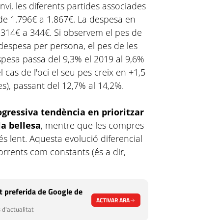
nvi, les diferents partides associades
 de 1.796€ a 1.867€. La despesa en
e 314€ a 344€. Si observem el pes de
 despesa per persona, el pes de les
pesa passa del 9,3% el 2019 al 9,6%
l cas de l'oci el seu pes creix en +1,5
s), passant del 12,7% al 14,2%.
ogressiva tendència en prioritzar
la bellesa
, mentre que les compres
 lent. Aquesta evolució diferencial
corrents com constants (és a dir,
 preferida de Google de
ACTIVAR ARA
 d'actualitat