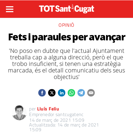
OPINIÓ
Fets i paraules per avançar
'No poso en dubte que l'actual Ajuntament
treballa cap a alguna direcció, però el que
trobo insuficient, si tenen una estratègia
marcada, és el detall comunicatiu dels seus
objectius'
per
Lluís Feliu
Emprenedor santcugatenc
14 de març de 2021 15:09
Actualitzada: 14 de març de 2021
15:09