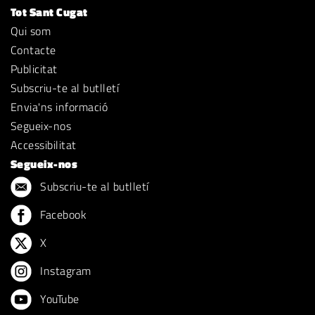
Tot Sant Cugat
Qui som
Contacte
Publicitat
Subscriu-te al butlletí
Envia'ns informació
Segueix-nos
Accessibilitat
Segueix-nos
Subscriu-te al butlletí
Facebook
X
Instagram
YouTube