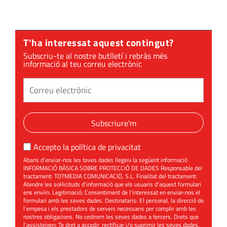
T'ha interessat aquest contingut?
Subscriu-te al nostre butlletí i rebràs més
informació al teu correu electrònic
Subscriure'm
Accepto la
política de privacitat
Abans d’enviar-nos les teves dades llegeix la següent informació
INFORMACIÓ BÀSICA SOBRE PROTECCIÓ DE DADES Responsable del
tractament: TOTMEDIA COMUNICACIÓ, S.L. Finalitat del tractament:
Atendre les sol·licituds d’informació que els usuaris d’aquest formulari
ens enviïn. Legitimació: Consentiment de l’interessat en enviar-nos el
formulari amb les seves dades. Destinataris: El personal, la direcció de
l’empesa i els prestadors de serveis necessaris per complir amb les
nostres obligacions. No cedirem les seves dades a tercers. Drets que
l’assisteixen: Te dret a accedir, rectificar i/o suprimir les seves dades,