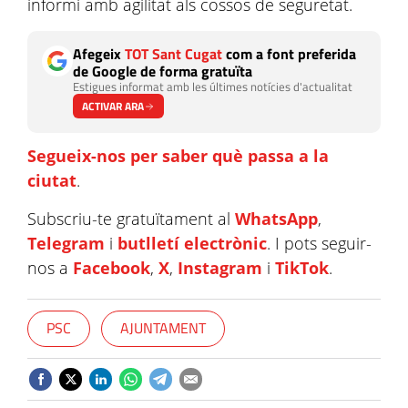
informi amb agilitat als cossos de seguretat.
Afegeix
TOT Sant Cugat
com a font preferida
de Google de forma gratuïta
Estigues informat amb les últimes notícies d'actualitat
ACTIVAR ARA
Segueix-nos per saber què passa a la
ciutat
.
Subscriu-te gratuïtament al
WhatsApp
,
Telegram
i
butlletí electrònic
. I pots seguir-
nos a
Facebook
,
X
,
Instagram
i
TikTok
.
PSC
AJUNTAMENT