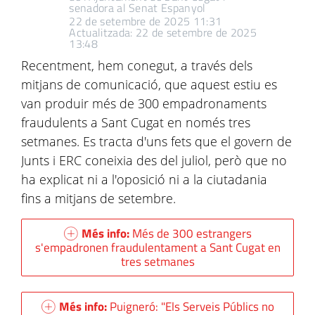
senadora al Senat Espanyol
22 de setembre de 2025 11:31
Actualitzada: 22 de setembre de 2025
13:48
Recentment, hem conegut, a través dels
mitjans de comunicació, que aquest estiu es
van produir més de 300 empadronaments
fraudulents a Sant Cugat en només tres
setmanes. Es tracta d'uns fets que el govern de
Junts i ERC coneixia des del juliol, però que no
ha explicat ni a l'oposició ni a la ciutadania
fins a mitjans de setembre.
Més info:
Més de 300 estrangers
s'empadronen fraudulentament a Sant Cugat en
tres setmanes
Més info:
Puigneró: "Els Serveis Públics no