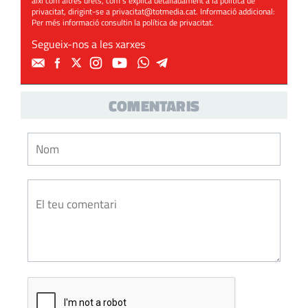
així com altres drets, com s’explica detalladament a la política de
privacitat, dirigint-se a
privacitat@totmedia.cat
. Informació addicional:
Per més informació consultin la
política de privacitat
.
Segueix-nos a les xarxes
COMENTARIS