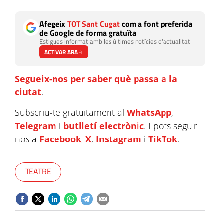
Afegeix
TOT Sant Cugat
com a font preferida
de Google de forma gratuïta
Estigues informat amb les últimes notícies d'actualitat
ACTIVAR ARA
Segueix-nos per saber què passa a la
ciutat
.
Subscriu-te gratuïtament al
WhatsApp
,
Telegram
i
butlletí electrònic
. I pots seguir-
nos a
Facebook
,
X
,
Instagram
i
TikTok
.
TEATRE