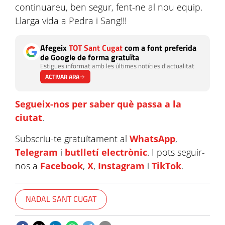
continuareu, ben segur, fent-ne al nou equip.
Llarga vida a Pedra i Sang!!!
Afegeix
TOT Sant Cugat
com a font preferida
de Google de forma gratuïta
Estigues informat amb les últimes notícies d'actualitat
ACTIVAR ARA
Segueix-nos per saber què passa a la
ciutat
.
Subscriu-te gratuïtament al
WhatsApp
,
Telegram
i
butlletí electrònic
. I pots seguir-
nos a
Facebook
,
X
,
Instagram
i
TikTok
.
NADAL SANT CUGAT