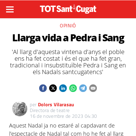
OPINIÓ
Llarga vida a Pedra i Sang
'Al llarg d'aquesta vintena d'anys el poble
ens ha fet costat i és el que ha fet gran,
tradicional i insubstituïble Pedra i Sang en
els Nadals santcugatencs'
per
Dolors Vilarasau
Directora de teatre
16 de novembre de 2023 04:30
Aquest Nadal ja no estaré al capdavant de
l'espectacle de Nadal tal com ho he fet al llarg