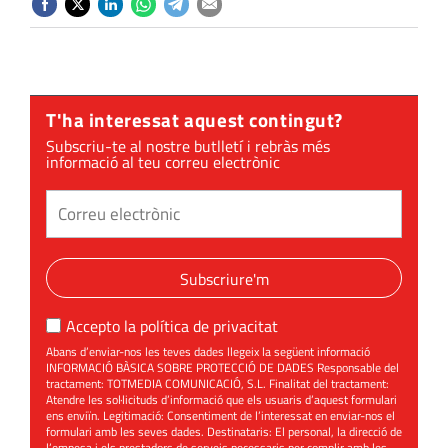
T'ha interessat aquest contingut?
Subscriu-te al nostre butlletí i rebràs més
informació al teu correu electrònic
Subscriure'm
Accepto la
política de privacitat
Abans d’enviar-nos les teves dades llegeix la següent informació
INFORMACIÓ BÀSICA SOBRE PROTECCIÓ DE DADES Responsable del
tractament: TOTMEDIA COMUNICACIÓ, S.L. Finalitat del tractament:
Atendre les sol·licituds d’informació que els usuaris d’aquest formulari
ens enviïn. Legitimació: Consentiment de l’interessat en enviar-nos el
formulari amb les seves dades. Destinataris: El personal, la direcció de
l’empesa i els prestadors de serveis necessaris per complir amb les