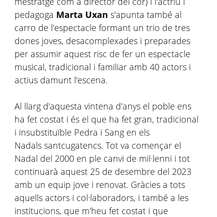
mestratge com a director del cor) i l'actriu i
pedagoga
Marta Uxan
s'apunta també al
carro de l'espectacle formant un trio de tres
dones joves, desacomplexades i preparades
per assumir aquest risc de fer un espectacle
musical, tradicional i familiar amb 40 actors i
actius damunt l'escena.
Al llarg d'aquesta vintena d'anys el poble ens
ha fet costat i és el que ha fet gran, tradicional
i insubstituïble Pedra i Sang en els
Nadals santcugatencs. Tot va començar el
Nadal del 2000 en ple canvi de mil·lenni i tot
continuarà aquest 25 de desembre del 2023
amb un equip jove i renovat. Gràcies a tots
aquells actors i col·laboradors, i també a les
institucions, que m'heu fet costat i que