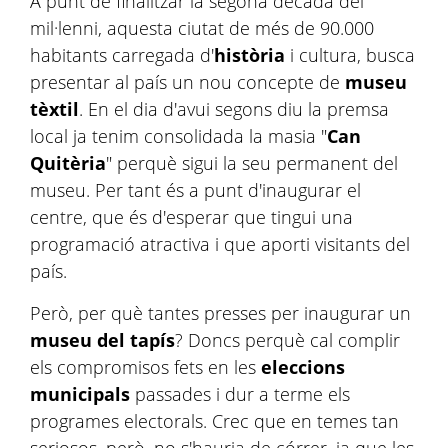
A punt de finalitzar la segona dècada del
mil·lenni, aquesta ciutat de més de 90.000
habitants carregada d'
història
i cultura, busca
presentar al país un nou concepte de
museu
tèxtil
. En el dia d'avui segons diu la premsa
local ja tenim consolidada la masia "
Can
Quitèria
" perquè sigui la seu permanent del
museu. Per tant és a punt d'inaugurar el
centre, que és d'esperar que tingui una
programació atractiva i que aporti visitants del
país.
Però, per què tantes presses per inaugurar un
museu del tapís
? Doncs perquè cal complir
els compromisos fets en les
eleccions
municipals
passades i dur a terme els
programes electorals. Crec que en temes tan