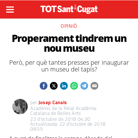
OPINIÓ
Properament tindrem un
nou museu
Però, per què tantes presses per inaugurar
un museu del tapís?
per
Josep Canals
Acadèmic de la Reial Acadèmia
Catalana de Belles Arts
22 d’octubre de 2018 04:30
Actualitzada: 22 d’octubre de 2018
08:55