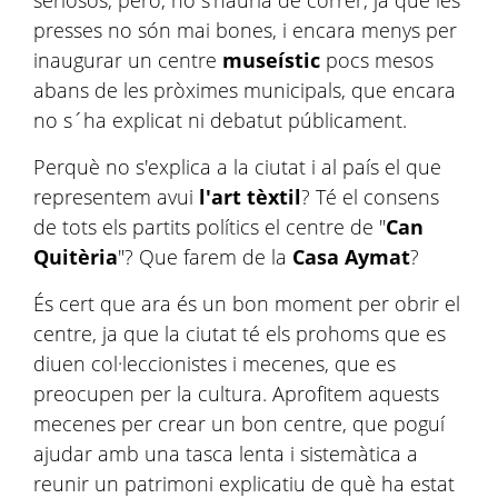
seriosos, però, no s'hauria de córrer, ja que les
presses no són mai bones, i encara menys per
inaugurar un centre
museístic
pocs mesos
abans de les pròximes municipals, que encara
no s´ha explicat ni debatut públicament.
Perquè no s'explica a la ciutat i al país el que
representem avui
l'art tèxtil
? Té el consens
de tots els partits polítics el centre de "
Can
Quitèria
"? Que farem de la
Casa Aymat
?
És cert que ara és un bon moment per obrir el
centre, ja que la ciutat té els prohoms que es
diuen col·leccionistes i mecenes, que es
preocupen per la cultura. Aprofitem aquests
mecenes per crear un bon centre, que poguí
ajudar amb una tasca lenta i sistemàtica a
reunir un patrimoni explicatiu de què ha estat