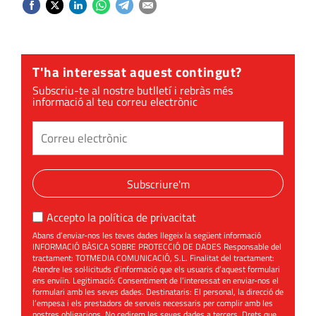
T'ha interessat aquest contingut?
Subscriu-te al nostre butlletí i rebràs més
informació al teu correu electrònic
Subscriure'm
Accepto la
política de privacitat
Abans d’enviar-nos les teves dades llegeix la següent informació
INFORMACIÓ BÀSICA SOBRE PROTECCIÓ DE DADES Responsable del
tractament: TOTMEDIA COMUNICACIÓ, S.L. Finalitat del tractament:
Atendre les sol·licituds d’informació que els usuaris d’aquest formulari
ens enviïn. Legitimació: Consentiment de l’interessat en enviar-nos el
formulari amb les seves dades. Destinataris: El personal, la direcció de
l’empesa i els prestadors de serveis necessaris per complir amb les
nostres obligacions. No cedirem les seves dades a tercers. Drets que