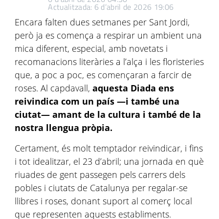
Actualitzada: 6 d’abril de 2026 19:06
Encara falten dues setmanes per Sant Jordi,
però ja es comença a respirar un ambient una
mica diferent, especial, amb novetats i
recomanacions literàries a l’alça i les floristeries
que, a poc a poc, es començaran a farcir de
roses. Al capdavall,
aquesta Diada ens
reivindica com un país —i també una
ciutat— amant de la cultura i també de la
nostra llengua pròpia.
Certament, és molt temptador reivindicar, i fins
i tot idealitzar, el 23 d’abril; una jornada en què
riuades de gent passegen pels carrers dels
pobles i ciutats de Catalunya per regalar-se
llibres i roses, donant suport al comerç local
que representen aquests establiments.