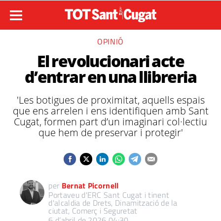
OPINIÓ
El revolucionari acte
d’entrar en una llibreria
'Les botigues de proximitat, aquells espais
que ens arrelen i ens identifiquen amb Sant
Cugat, formen part d’un imaginari col·lectiu
que hem de preservar i protegir'
per
Bernat Picornell
Portaveu d'ERC Sant Cugat i tinent
d'alcaldia de Drets, Dinamització de la
ciutat, Comerç i Seguretat
6 d’abril de 2026 04:30