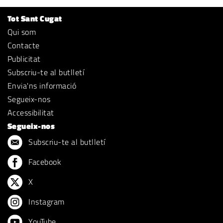
Tot Sant Cugat
Qui som
Contacte
Publicitat
Subscriu-te al butlletí
Envia'ns informació
Segueix-nos
Accessibilitat
Segueix-nos
Subscriu-te al butlletí
Facebook
X
Instagram
YouTube