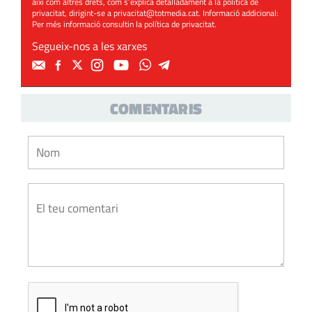
així com altres drets, com s’explica detalladament a la política de
privacitat, dirigint-se a
privacitat@totmedia.cat
. Informació addicional:
Per més informació consultin la
política de privacitat
.
Segueix-nos a les xarxes
COMENTARIS