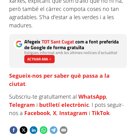
xarxes, explicant que som d'allò que no hi ha,
però també el càrrec compota coses no tan
agradables. S'ha d'estar a les verdes i a les
madures.
Afegeix
TOT Sant Cugat
com a font preferida
de Google de forma gratuïta
Estigues informat amb les últimes notícies d'actualitat
ACTIVAR ARA
Segueix-nos per saber què passa a la
ciutat
.
Subscriu-te gratuïtament al
WhatsApp
,
Telegram
i
butlletí electrònic
. I pots seguir-
nos a
Facebook
,
X
,
Instagram
i
TikTok
.