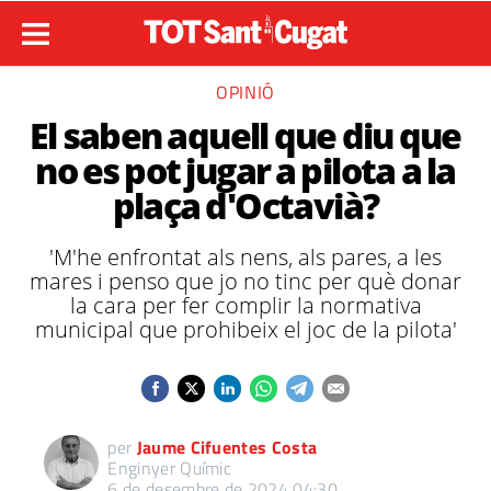
OPINIÓ
El saben aquell que diu que
no es pot jugar a pilota a la
plaça d'Octavià?
'M'he enfrontat als nens, als pares, a les
mares i penso que jo no tinc per què donar
la cara per fer complir la normativa
municipal que prohibeix el joc de la pilota'
per
Jaume Cifuentes Costa
Enginyer Químic
6 de desembre de 2024 04:30