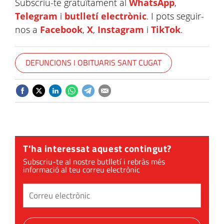
Subscriu-te gratuïtament al
WhatsApp
,
Telegram
i
butlletí electrònic
. I pots seguir-
nos a
Facebook
,
X
,
Instagram
i
TikTok
.
DEFUNCIONS I OBITUARIS SANT CUGAT
T'ha interessat aquest contingut?
Subscriu-te al nostre butlletí i rebràs més
informació al teu correu electrònic