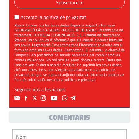
Subscriure'm
Accepto la
política de privacitat
Abans d’enviar-nos les teves dades llegeix la següent informació
INFORMACIÓ BÀSICA SOBRE PROTECCIÓ DE DADES Responsable del
tractament: TOTMEDIA COMUNICACIÓ, S.L. Finalitat del tractament:
Atendre les sol·licituds d’informació que els usuaris d’aquest formulari
ens enviïn. Legitimació: Consentiment de l’interessat en enviar-nos el
formulari amb les seves dades. Destinataris: El personal, la direcció de
l’empesa i els prestadors de serveis necessaris per complir amb les
nostres obligacions. No cedirem les seves dades a tercers. Drets que
l’assisteixen: Te dret a accedir, rectificar i/o suprimir les seves dades,
així com altres drets, com s’explica detalladament a la política de
privacitat, dirigint-se a
privacitat@totmedia.cat
. Informació addicional:
Per més informació consultin la
política de privacitat
.
Segueix-nos a les xarxes
COMENTARIS