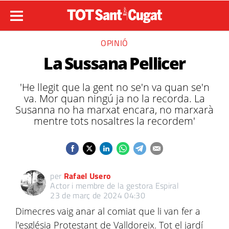
OPINIÓ
La Sussana Pellicer
'He llegit que la gent no se'n va quan se'n
va. Mor quan ningú ja no la recorda. La
Susanna no ha marxat encara, no marxarà
mentre tots nosaltres la recordem'
per
Rafael Usero
Actor i membre de la gestora Espiral
23 de març de 2024 04:30
Dimecres vaig anar al comiat que li van fer a
l'església Protestant de Valldoreix. Tot el jardí