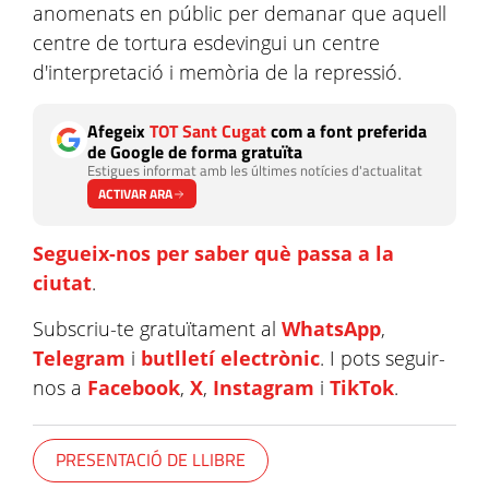
anomenats en públic per demanar que aquell
centre de tortura esdevingui un centre
d'interpretació i memòria de la repressió.
Afegeix
TOT Sant Cugat
com a font preferida
de Google de forma gratuïta
Estigues informat amb les últimes notícies d'actualitat
ACTIVAR ARA
Segueix-nos per saber què passa a la
ciutat
.
Subscriu-te gratuïtament al
WhatsApp
,
Telegram
i
butlletí electrònic
. I pots seguir-
nos a
Facebook
,
X
,
Instagram
i
TikTok
.
PRESENTACIÓ DE LLIBRE