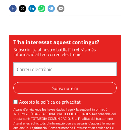
T'ha interessat aquest contingut?
Subscriu-te al nostre butlletí i rebràs més
informació al teu correu electrònic
Subscriure'm
Accepto la
política de privacitat
Abans d’enviar-nos les teves dades llegeix la següent informació
INFORMACIÓ BÀSICA SOBRE PROTECCIÓ DE DADES Responsable del
tractament: TOTMEDIA COMUNICACIÓ, S.L. Finalitat del tractament:
Atendre les sol·licituds d’informació que els usuaris d’aquest formulari
ens enviïn. Legitimació: Consentiment de l’interessat en enviar-nos el