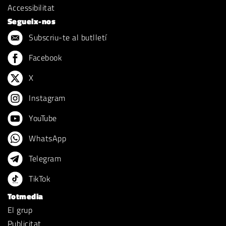
Accessibilitat
Segueix-nos
Subscriu-te al butlletí
Facebook
X
Instagram
YouTube
WhatsApp
Telegram
TikTok
Totmedia
El grup
Publicitat