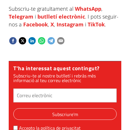
Subscriu-te gratuïtament al
WhatsApp
,
Telegram
i
butlletí electrònic
. I pots seguir-
nos a
Facebook
,
X
,
Instagram
i
TikTok
.
T'ha interessat aquest contingut?
Subscriu-te al nostre butlletí i rebràs més
informació al teu correu electrònic
Subscriure'm
Accepto la
política de privacitat