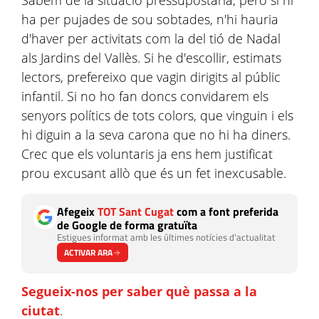
Sabem de la situació pressupostària, però si hi
ha per pujades de sou sobtades, n'hi hauria
d'haver per activitats com la del tió de Nadal
als Jardins del Vallès. Si he d'escollir, estimats
lectors, prefereixo que vagin dirigits al públic
infantil. Si no ho fan doncs convidarem els
senyors polítics de tots colors, que vinguin i els
hi diguin a la seva carona que no hi ha diners.
Crec que els voluntaris ja ens hem justificat
prou excusant allò que és un fet inexcusable.
Afegeix
TOT Sant Cugat
com a font preferida
de Google de forma gratuïta
Estigues informat amb les últimes notícies d'actualitat
ACTIVAR ARA
Segueix-nos per saber què passa a la
ciutat
.