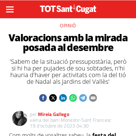
OPINIÓ
Valoracions amb la mirada
posada al desembre
'Sabem de la situació pressupostària, però
si hi ha per pujades de sou sobtades, n'hi
hauria d'haver per activitats com la del tió
de Nadal als Jardins del Vallès'
per
Mireia Gallego
veïna del barri Monestir-Sant Francesc
19 d’octubre de 2023 04:30
Com molts de vosaltres sabeu, la
festa del