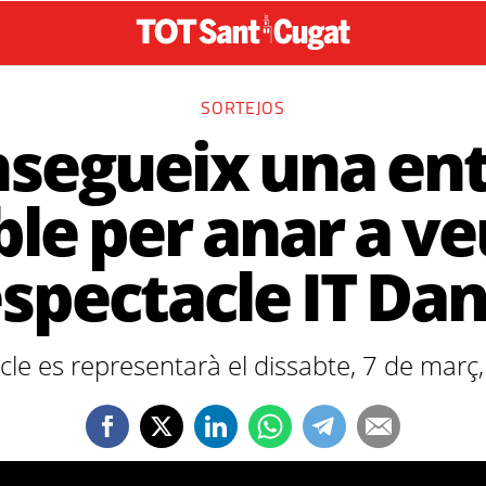
SORTEJOS
segueix una en
le per anar a v
espectacle IT Da
cle es representarà el dissabte, 7 de març,