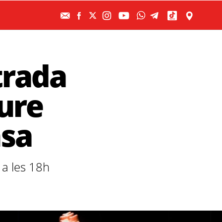
trada
eure
nsa
 a les 18h