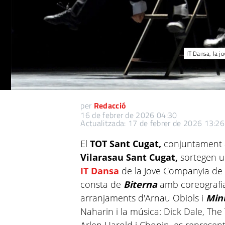
IT Dansa, la j
per
Redacció
16 de febrer de 2026 04:30
Actualitzada: 17 de febrer de 2026 13:26
El
TOT Sant Cugat,
conjuntament 
Vilarasau Sant Cugat,
sortegen u
IT Dansa
de la Jove Companyia de l’
consta de
Biterna
amb coreografia
arranjaments d'Arnau Obiols i
Minu
Naharin i la música: Dick Dale, The