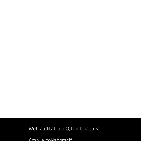
Web auditat per OJD interactiva
Amb la col·laboració: