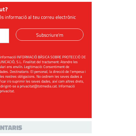
ut?
és informació al teu correu electrònic
Subscriure'm
üent informació INFORMACIÓ BÀSICA SOBRE PROTECCIÓ DE
ACIÓ, S.L. Finalitat del tractament: Atendre les
mulari ens enviïn. Legitimació: Consentiment de
ades. Destinataris: El personal, la direcció de l’empesa i
les nostres obligacions. No cedirem les seves dades a
ificar i/o suprimir les seves dades, així com altres drets,
 dirigint-se a
privacitat@totmedia.cat
. Informació
 privacitat
.
NTARIS