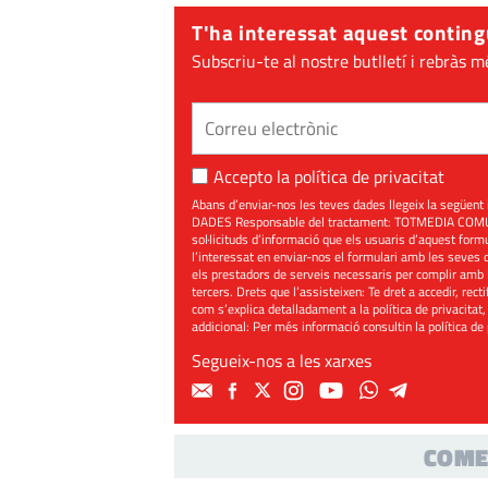
T'ha interessat aquest conting
Subscriu-te al nostre butlletí i rebràs m
Accepto la
política de privacitat
Abans d’enviar-nos les teves dades llegeix la seg
DADES Responsable del tractament: TOTMEDIA COMUNIC
sol·licituds d’informació que els usuaris d’aquest for
l’interessat en enviar-nos el formulari amb les seves d
els prestadors de serveis necessaris per complir amb 
tercers. Drets que l’assisteixen: Te dret a accedir, rect
com s’explica detalladament a la política de privacitat,
addicional: Per més informació consultin la
política de
Segueix-nos a les xarxes
COME