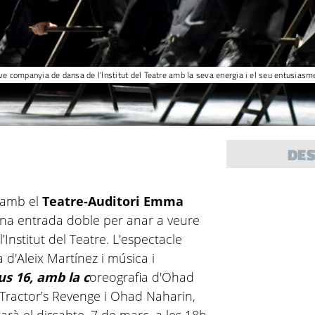
ove companyia de dansa de l’Institut del Teatre amb la seva energia i el seu entusias
DE
amb el
Teatre-Auditori Emma
na entrada doble per anar a veure
Institut del Teatre. L'espectacle
 d'Aleix Martínez i música i
s 16, amb la c
oreografia d'Ohad
 Tractor’s Revenge i Ohad Naharin,