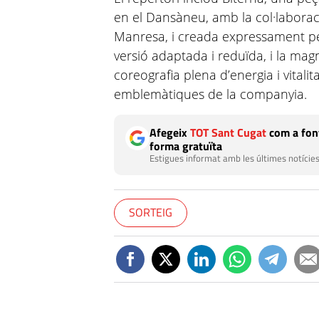
en el Dansàneu, amb la col·laborac
Manresa, i creada expressament pe
versió adaptada i reduïda, i la ma
coreografia plena d’energia i vital
emblemàtiques de la companyia.
Afegeix
TOT Sant Cugat
com a font
forma gratuïta
Estigues informat amb les últimes notícies
SORTEIG