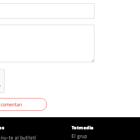
os
Totmedia
El grup
iu-te al butlletí