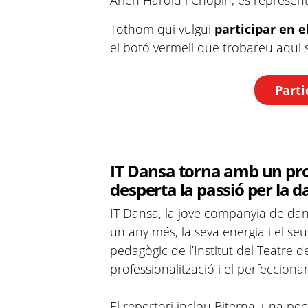
Arlen Harold i Chopin, es represent
Tothom qui vulgui
participar en e
el botó vermell que trobareu aquí 
Partic
IT Dansa torna amb un pr
desperta la passió per la 
IT Dansa, la jove companyia de dansa
un any més, la seva energia i el se
pedagògic de l’Institut del Teatre d
professionalització i el perfecciona
El repertori inclou Biterna, una pe