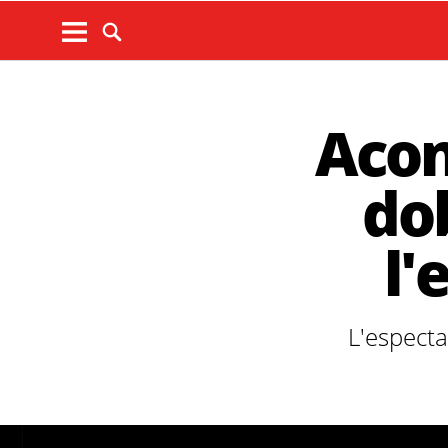
Acon
dob
l'
L'especta