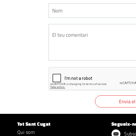
Tot Sant Cugat
Segueix-n
Qui som
Subscr