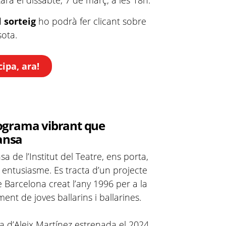
arà el dissabte, 7 de març, a les 18h.
l sorteig
ho podrà fer clicant sobre
sota.
ipa, ara!
ograma vibrant que
dansa
 de l’Institut del Teatre, ens porta,
u entusiasme. Es tracta d’un projecte
e Barcelona creat l’any 1996 per a la
ment de joves ballarins i ballarines.
ça d’Aleix Martínez estrenada el 2024