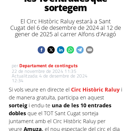
sortegem
El Circ Històric Raluy estarà a Sant
Cugat del 6 de desembre de 2024 al 12 de
gener de 2025 al carrer Alfons d'Aragó
per
Departament de continguts
22 de novembre de 2024 11:35
Actualitzada: 4 de desembre de 2024
12:34
Si vols veure en directe el
Circ Històric Raluy
i
de manera gratuïta, participa en aquest
sorteig
i endu-te
una de les 10 entrades
dobles
que el TOT Sant Cugat sorteja
juntament amb el Circ Històric Raluy per
veure
Amuza,
el nou espectacle del circ el dia