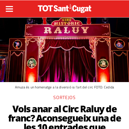
Amuza és un homenatge a la diversió ia l'art del circ FOTO: Cedida
SORTEJOS
Vols anar al Circ Raluy de
franc? Aconsegueix una de
les 10 entrades que