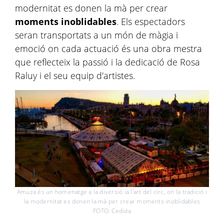
modernitat es donen la mà per crear
moments inoblidables
. Els espectadors
seran transportats a un món de màgia i
emoció on cada actuació és una obra mestra
que reflecteix la passió i la dedicació de Rosa
Raluy i el seu equip d'artistes.
Amuza és un homenatge a la diversió ia l'art del circ, on la tradició i
la modernitat es donen la mà per crear moments inoblidables
FOTO: Cedida