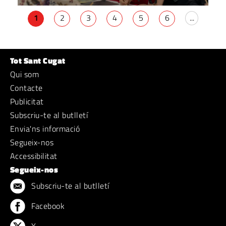
1
2
3
4
5
6
...
Tot Sant Cugat
Qui som
Contacte
Publicitat
Subscriu-te al butlletí
Envia'ns informació
Segueix-nos
Accessibilitat
Segueix-nos
Subscriu-te al butlletí
Facebook