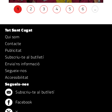
1
2
3
4
5
6
...
Tot Sant Cugat
Qui som
Contacte
Publicitat
Subscriu-te al butlletí
Envia'ns informació
Segueix-nos
Accessibilitat
Segueix-nos
Subscriu-te al butlletí
Facebook