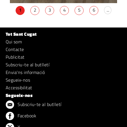
1
2
3
4
5
6
...
Tot Sant Cugat
Qui som
Contacte
Publicitat
Subscriu-te al butlletí
Envia'ns informació
Segueix-nos
Accessibilitat
Segueix-nos
Subscriu-te al butlletí
Facebook