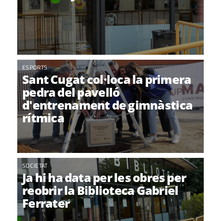
ESPORTS
Sant Cugat col·loca la primera
pedra del pavelló
d'entrenament de gimnàstica
rítmica
SOCIETAT
Ja hi ha data per les obres per
reobrir la Biblioteca Gabriel
Ferrater