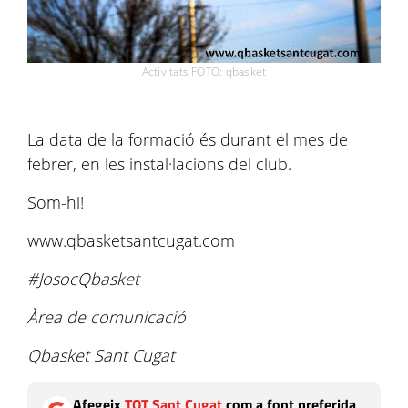
Activitats FOTO: qbasket
La data de la formació és durant el mes de
febrer, en les instal·lacions del club.
Som-hi!
www.qbasketsantcugat.com
#JosocQbasket
Àrea de comunicació
Qbasket Sant Cugat
Afegeix
TOT Sant Cugat
com a font preferida