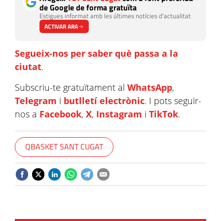
de Google de forma gratuïta
Estigues informat amb les últimes notícies d'actualitat
ACTIVAR ARA
Segueix-nos per saber què passa a la
ciutat
.
Subscriu-te gratuïtament al
WhatsApp
,
Telegram
i
butlletí electrònic
. I pots seguir-
nos a
Facebook
,
X
,
Instagram
i
TikTok
.
QBASKET SANT CUGAT