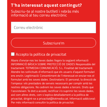
T'ha interessat aquest contingut?
Subscriu-te al nostre butlletí i rebràs més
informació al teu correu electrònic
Subscriure'm
Accepto la
política de privacitat
Abans d’enviar-nos les teves dades llegeix la següent informació
INFORMACIÓ BÀSICA SOBRE PROTECCIÓ DE DADES Responsable del
tractament: TOTMEDIA COMUNICACIÓ, S.L. Finalitat del tractament:
Atendre les sol·licituds d’informació que els usuaris d’aquest formulari
ens enviïn. Legitimació: Consentiment de l’interessat en enviar-nos el
formulari amb les seves dades. Destinataris: El personal, la direcció de
l’empesa i els prestadors de serveis necessaris per complir amb les
nostres obligacions. No cedirem les seves dades a tercers. Drets que
l’assisteixen: Te dret a accedir, rectificar i/o suprimir les seves dades,
així com altres drets, com s’explica detalladament a la política de
privacitat, dirigint-se a
privacitat@totmedia.cat
. Informació addicional:
Per més informació consultin la
política de privacitat
.