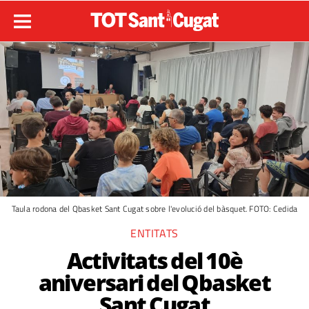
Taula rodona del Qbasket Sant Cugat sobre l'evolució del bàsquet. FOTO: Cedida
ENTITATS
Activitats del 10è
aniversari del Qbasket
Sant Cugat