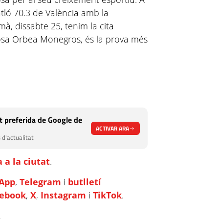
atló 70.3 de València amb la
mà, dissabte 25, tenim la cita
iosa Orbea Monegros, és la prova més
 preferida de Google de
ACTIVAR ARA
 d'actualitat
 a la ciutat
.
App
,
Telegram
i
butlletí
cebook
,
X
,
Instagram
i
TikTok
.