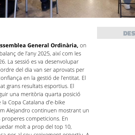
DE
ssemblea General Ordinària,
on
 balanç de l’any 2025, així com les
26. La sessió es va desenvolupar
l’ordre del dia van ser aprovats per
confiança en la gestió de l’entitat. El
 grans resultats esportius. El
guir una meritòria quarta posició
 la Copa Catalana d’e-bike
com Alejandro continuen mostrant un
les properes competicions. En
uedar molt a prop del top 10,
sa per al seu creixement esportiu. A