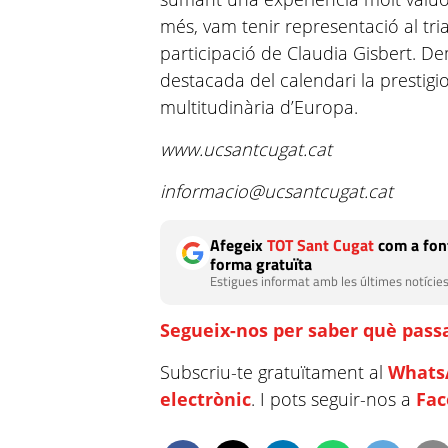
més, vam tenir representació al tri
participació de Claudia Gisbert. De
destacada del calendari la prestig
multitudinària d’Europa.
www.ucsantcugat.cat
informacio@ucsantcugat.cat
Afegeix
TOT Sant Cugat
com a font
forma gratuïta
Estigues informat amb les últimes notícies
Segueix-nos per saber què passa
Subscriu-te gratuïtament al
Whats
electrònic
. I pots seguir-nos a
Fa