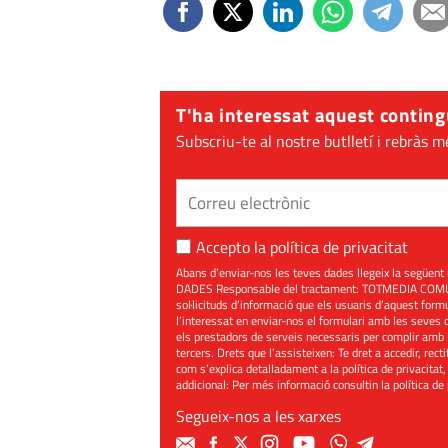
T'ha interessat aquest conting
Subscriu-te al nostre butlletí i rebràs m
Accepto la
política de privacitat
Abans d’enviar-nos les teves dades llegeix la seg
DADES Responsable del tractament: TOTMEDIA COMUNIC
sol·licituds d’informació que els usuaris d’aquest for
l’interessat en enviar-nos el formulari amb les seves d
els prestadors de serveis necessaris per complir amb 
tercers. Drets que l’assisteixen: Te dret a accedir, rect
com s’explica detalladament a la política de privacitat,
addicional: Per més informació consultin la
política de
Segueix-nos a les xarxes