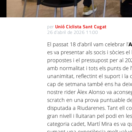
per
Unió Ciclista Sant Cugat
26 d’abril de 2026 11:00
El passat 18 d’abril vam celebrar l’
A
es va presentar als socis i sòcies el
propostes i el pressupost per al 20
amb normalitat i tots els punts de 
unanimitat, reflectint el suport i la 
cap de setmana també ens ha deixat
nostre rider Àlex Alonso va aconse
scratch en una prova puntuable de
disputada a Riudarenes. Tant ell 
gran nivell i lluitaran pel podi en 
categoria cadet, Martí Mira es va q
sumant una experiència molt valuo