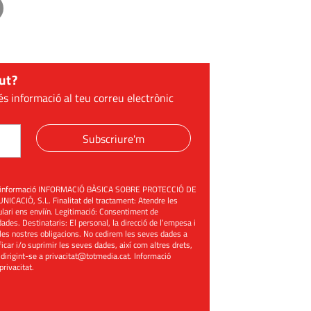
ut?
és informació al teu correu electrònic
Subscriure'm
üent informació INFORMACIÓ BÀSICA SOBRE PROTECCIÓ DE
ACIÓ, S.L. Finalitat del tractament: Atendre les
mulari ens enviïn. Legitimació: Consentiment de
ades. Destinataris: El personal, la direcció de l’empesa i
les nostres obligacions. No cedirem les seves dades a
ificar i/o suprimir les seves dades, així com altres drets,
 dirigint-se a
privacitat@totmedia.cat
. Informació
 privacitat
.