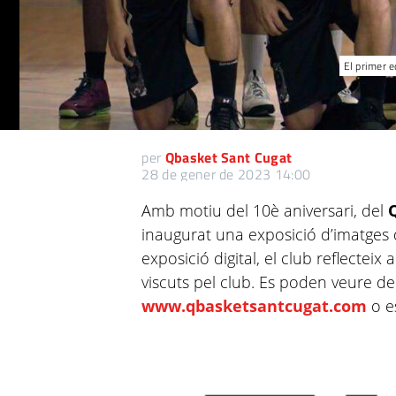
El primer e
per
Qbasket Sant Cugat
28 de gener de 2023 14:00
Amb motiu del 10è aniversari, del
inaugurat una exposició d’imatges 
exposició digital, el club reflecte
viscuts pel club. Es poden veure de
www.qbasketsantcugat.com
o e