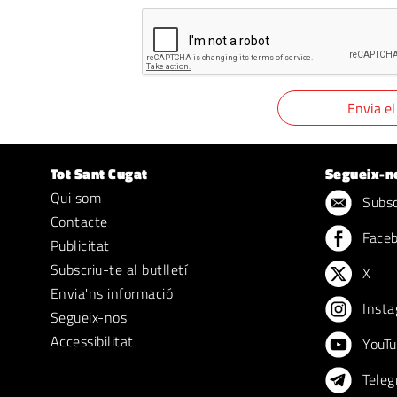
Tot Sant Cugat
Segueix-n
Qui som
Subscr
Contacte
Face
Publicitat
Subscriu-te al butlletí
X
Envia'ns informació
Insta
Segueix-nos
Accessibilitat
YouTu
Teleg