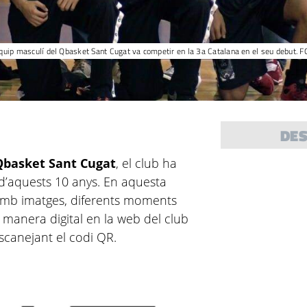
quip masculí del Qbasket Sant Cugat va competir en la 3a Catalana en el seu debut. 
DE
Qbasket Sant Cugat
, el club ha
d’aquests 10 anys. En aquesta
ix amb imatges, diferents moments
 manera digital en la web del club
scanejant el codi QR.