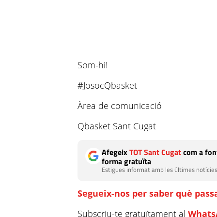
Som-hi!
#JosocQbasket
Àrea de comunicació
Qbasket Sant Cugat
Afegeix
TOT Sant Cugat
com a font
forma gratuïta
Estigues informat amb les últimes notícies
Segueix-nos per saber què passa
Subscriu-te gratuïtament al
Whats