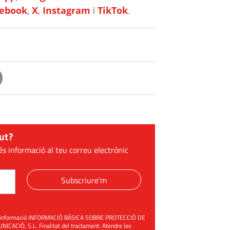
cebook
,
X
,
Instagram
i
TikTok
.
ut?
és informació al teu correu electrònic
Subscriure'm
üent informació INFORMACIÓ BÀSICA SOBRE PROTECCIÓ DE
ACIÓ, S.L. Finalitat del tractament: Atendre les