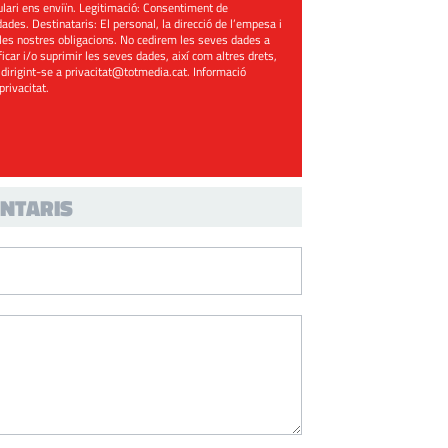
mulari ens enviïn. Legitimació: Consentiment de
ades. Destinataris: El personal, la direcció de l’empesa i
les nostres obligacions. No cedirem les seves dades a
ificar i/o suprimir les seves dades, així com altres drets,
 dirigint-se a
privacitat@totmedia.cat
. Informació
 privacitat
.
NTARIS