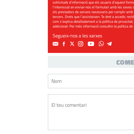
sol·licituds d’informació que els usuaris d’aquest for
l’interessat en enviar-nos el formulari amb les seves d
els prestadors de serveis necessaris per complir amb 
tercers. Drets que l’assisteixen: Te dret a accedir, rect
com s’explica detalladament a la política de privacitat,
addicional: Per més informació consultin la
política de
Segueix-nos a les xarxes
COME