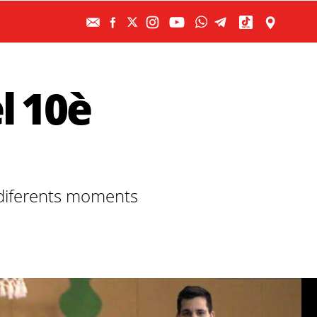
l 10è
, diferents moments