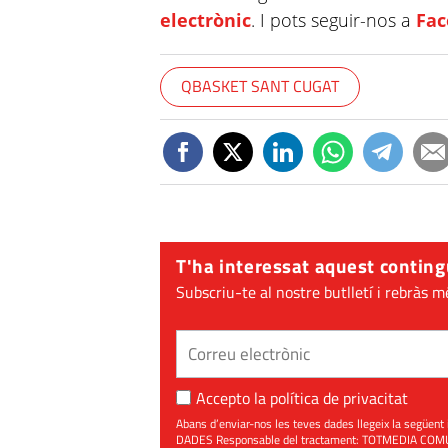
electrònic
. I pots seguir-nos a
Fa
QBASKET SANT CUGAT
T'ha interessat aquest conting
Subscriu-te al nostre butlletí i rebràs m
Accepto la
política de privacitat
Abans d’enviar-nos les teves dades llegeix la seg
DADES Responsable del tractament: TOTMEDIA COMUNIC