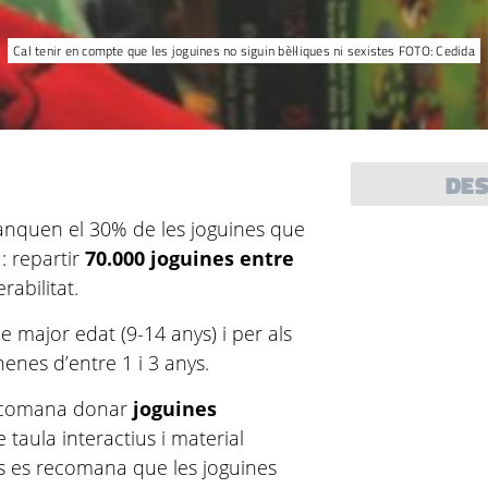
Cal tenir en compte que les joguines no siguin bèl·liques ni sexistes FOTO: Cedida
DE
anquen el 30% de les joguines que
: repartir
70.000 joguines entre
rabilitat.
 major edat (9-14 anys) i per als
nenes d’entre 1 i 3 anys.
 recomana donar
joguines
e taula interactius i material
nys es recomana que les joguines