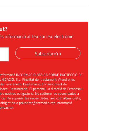
ut?
és informació al teu correu electrònic
Subscriure'm
üent informació INFORMACIÓ BÀSICA SOBRE PROTECCIÓ DE
ACIÓ, S.L. Finalitat del tractament: Atendre les
mulari ens enviïn. Legitimació: Consentiment de
ades. Destinataris: El personal, la direcció de l’empesa i
les nostres obligacions. No cedirem les seves dades a
ificar i/o suprimir les seves dades, així com altres drets,
 dirigint-se a
privacitat@totmedia.cat
. Informació
 privacitat
.