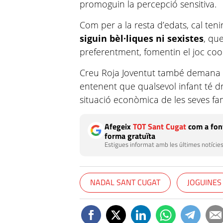
promoguin la percepció sensitiva.
Com per a la resta d’edats, cal ten
siguin bèl·liques ni sexistes
, que
preferentment, fomentin el joc coo
Creu Roja Joventut també demana 
entenent que qualsevol infant té dre
situació econòmica de les seves fam
Afegeix
TOT Sant Cugat
com a font
forma gratuïta
Estigues informat amb les últimes notícies
NADAL SANT CUGAT
JOGUINES