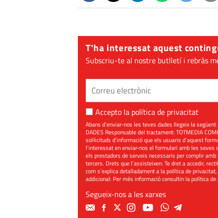
T'ha interessat aquest conting
Subscriu-te al nostre butlletí i rebràs m
Accepto la
política de privacitat
Abans d’enviar-nos les teves dades llegeix la seg
DADES Responsable del tractament: TOTMEDIA COMUNIC
sol·licituds d’informació que els usuaris d’aquest for
l’interessat en enviar-nos el formulari amb les seves d
els prestadors de serveis necessaris per complir amb 
tercers. Drets que l’assisteixen: Te dret a accedir, rect
com s’explica detalladament a la política de privacitat,
addicional: Per més informació consultin la
política de
Segueix-nos a les xarxes