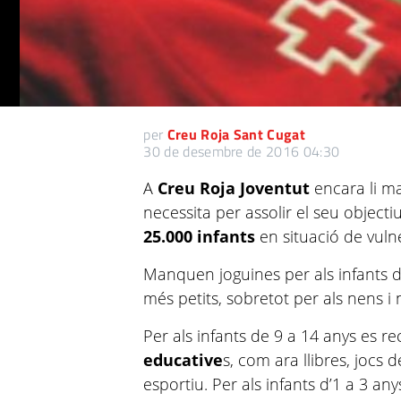
per
Creu Roja Sant Cugat
30 de desembre de 2016 04:30
A
Creu Roja Joventut
encara li m
necessita per assolir el seu objectiu
25.000 infants
en situació de vulne
Manquen joguines per als infants de
més petits, sobretot per als nens i 
Per als infants de 9 a 14 anys es
educative
s, com ara llibres, jocs d
esportiu. Per als infants d’1 a 3 a