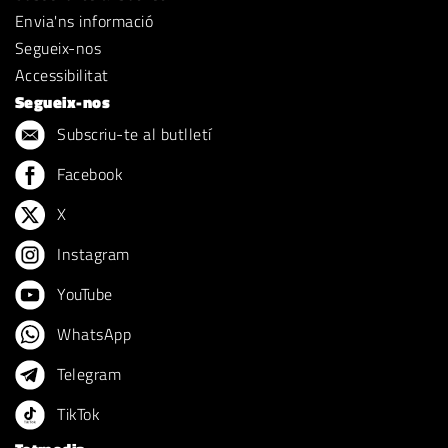
Envia'ns informació
Segueix-nos
Accessibilitat
Segueix-nos
Subscriu-te al butlletí
Facebook
X
Instagram
YouTube
WhatsApp
Telegram
TikTok