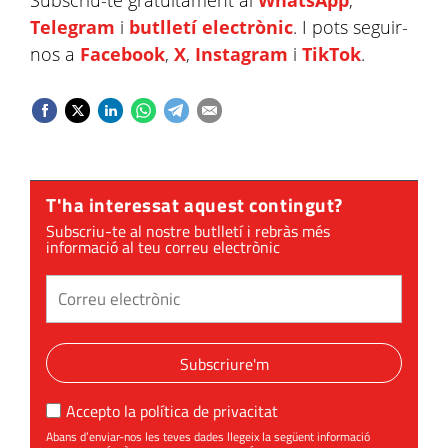
Subscriu-te gratuïtament al
WhatsApp
,
Telegram
i
butlletí electrònic
. I pots seguir-
nos a
Facebook
,
X
,
Instagram
i
TikTok
.
T'ha interessat aquest contingut?
Subscriu-te al nostre butlletí i rebràs més
informació al teu correu electrònic
Subscriure'm
Accepto la
política de privacitat
Abans d’enviar-nos les teves dades llegeix la següent informació