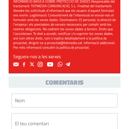
INFORMACIÓ BÀSICA SOBRE PROTECCIÓ DE DADES Responsable del
tractament: TOTMEDIA COMUNICACIÓ, S.L. Finalitat del tractament:
Atendre les sol·licituds d’informació que els usuaris d’aquest formulari
ens enviïn. Legitimació: Consentiment de l’interessat en enviar-nos el
formulari amb les seves dades. Destinataris: El personal, la direcció de
l’empesa i els prestadors de serveis necessaris per complir amb les
nostres obligacions. No cedirem les seves dades a tercers. Drets que
l’assisteixen: Te dret a accedir, rectificar i/o suprimir les seves dades,
així com altres drets, com s’explica detalladament a la política de
privacitat, dirigint-se a
privacitat@totmedia.cat
. Informació addicional:
Per més informació consultin la
política de privacitat
.
Segueix-nos a les xarxes
COMENTARIS