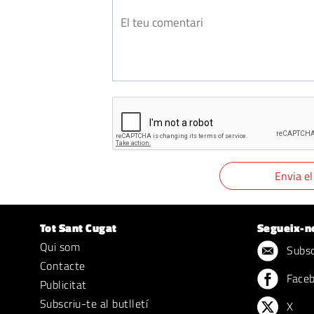
Tot Sant Cugat
Segueix-n
Qui som
Subscr
Contacte
Face
Publicitat
Subscriu-te al butlletí
X