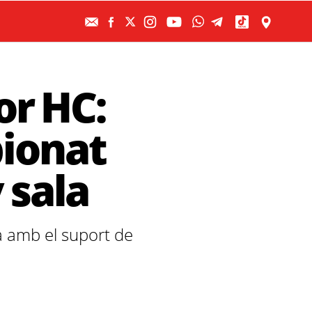
or HC:
pionat
 sala
sa amb el suport de