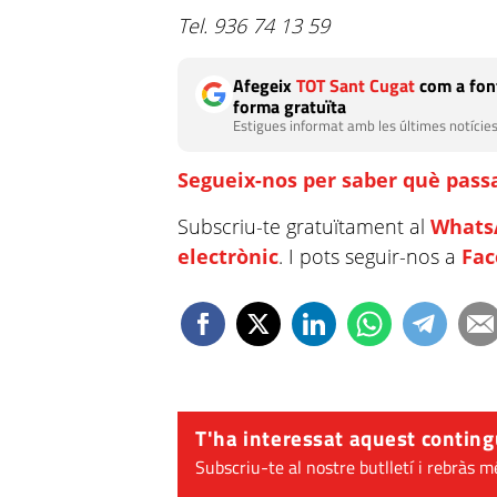
Tel. 936 74 13 59
Afegeix
TOT Sant Cugat
com a font
forma gratuïta
Estigues informat amb les últimes notícies
Segueix-nos per saber què passa
Subscriu-te gratuïtament al
Whats
electrònic
. I pots seguir-nos a
Fa
T'ha interessat aquest conting
Subscriu-te al nostre butlletí i rebràs m