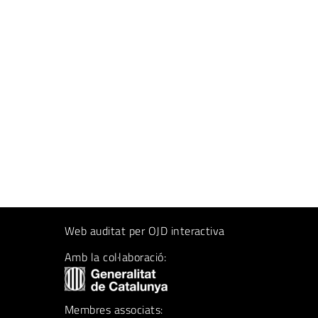
Web auditat per OJD interactiva
Amb la col·laboració:
Membres associats: