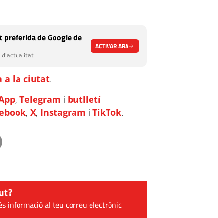
 preferida de Google de
ACTIVAR ARA
 d'actualitat
 a la ciutat
.
App
,
Telegram
i
butlletí
cebook
,
X
,
Instagram
i
TikTok
.
ut?
és informació al teu correu electrònic