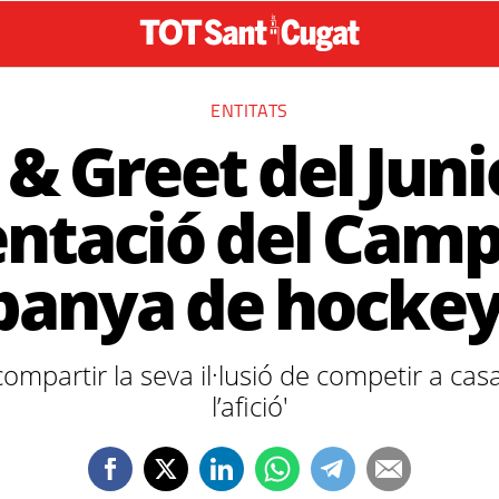
ENTITATS
& Greet del Juni
ntació del Cam
panya de hockey
compartir la seva il·lusió de competir a ca
l’afició'