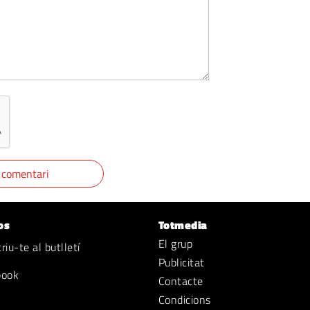
os
Totmedia
El grup
iu-te al butlletí
Publicitat
book
Contacte
Condicions