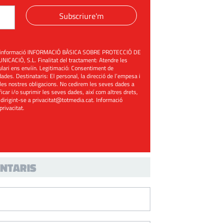
Subscriure'm
üent informació INFORMACIÓ BÀSICA SOBRE PROTECCIÓ DE
ACIÓ, S.L. Finalitat del tractament: Atendre les
mulari ens enviïn. Legitimació: Consentiment de
ades. Destinataris: El personal, la direcció de l’empesa i
les nostres obligacions. No cedirem les seves dades a
ificar i/o suprimir les seves dades, així com altres drets,
 dirigint-se a
privacitat@totmedia.cat
. Informació
 privacitat
.
NTARIS