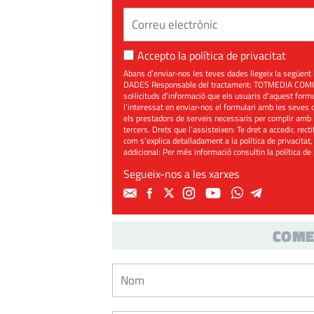
Accepto la
política de privacitat
Abans d’enviar-nos les teves dades llegeix la seg
DADES Responsable del tractament: TOTMEDIA COMUNIC
sol·licituds d’informació que els usuaris d’aquest for
l’interessat en enviar-nos el formulari amb les seves d
els prestadors de serveis necessaris per complir amb 
tercers. Drets que l’assisteixen: Te dret a accedir, rect
com s’explica detalladament a la política de privacitat,
addicional: Per més informació consultin la
política de
Segueix-nos a les xarxes
COME