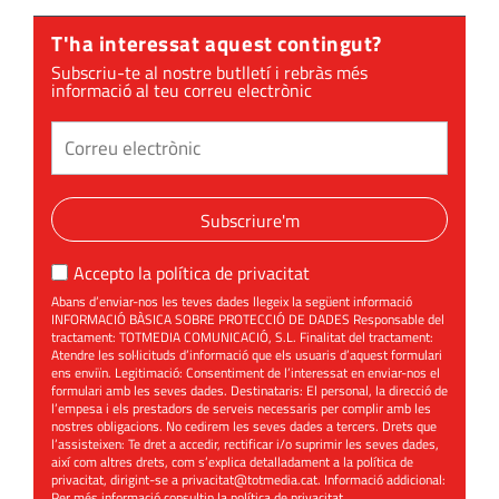
T'ha interessat aquest contingut?
Subscriu-te al nostre butlletí i rebràs més
informació al teu correu electrònic
Subscriure'm
Accepto la
política de privacitat
Abans d’enviar-nos les teves dades llegeix la següent informació
INFORMACIÓ BÀSICA SOBRE PROTECCIÓ DE DADES Responsable del
tractament: TOTMEDIA COMUNICACIÓ, S.L. Finalitat del tractament:
Atendre les sol·licituds d’informació que els usuaris d’aquest formulari
ens enviïn. Legitimació: Consentiment de l’interessat en enviar-nos el
formulari amb les seves dades. Destinataris: El personal, la direcció de
l’empesa i els prestadors de serveis necessaris per complir amb les
nostres obligacions. No cedirem les seves dades a tercers. Drets que
l’assisteixen: Te dret a accedir, rectificar i/o suprimir les seves dades,
així com altres drets, com s’explica detalladament a la política de
privacitat, dirigint-se a
privacitat@totmedia.cat
. Informació addicional:
Per més informació consultin la
política de privacitat
.