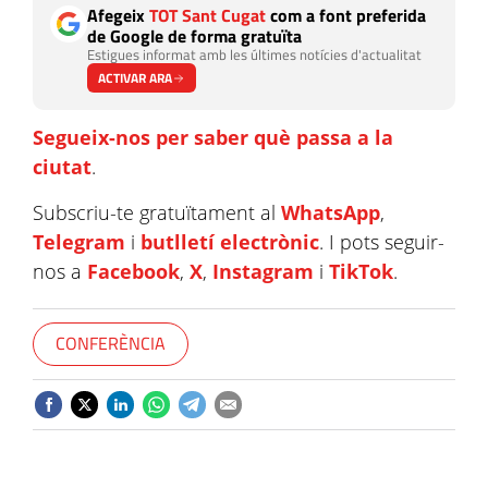
Afegeix
TOT Sant Cugat
com a font preferida
de Google de forma gratuïta
Estigues informat amb les últimes notícies d'actualitat
ACTIVAR ARA
Segueix-nos per saber què passa a la
ciutat
.
Subscriu-te gratuïtament al
WhatsApp
,
Telegram
i
butlletí electrònic
. I pots seguir-
nos a
Facebook
,
X
,
Instagram
i
TikTok
.
CONFERÈNCIA