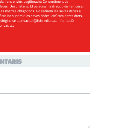
mulari ens enviïn. Legitimació: Consentiment de
ades. Destinataris: El personal, la direcció de l’empesa i
les nostres obligacions. No cedirem les seves dades a
ificar i/o suprimir les seves dades, així com altres drets,
 dirigint-se a
privacitat@totmedia.cat
. Informació
 privacitat
.
NTARIS