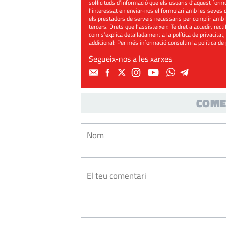
sol·licituds d’informació que els usuaris d’aquest for
l’interessat en enviar-nos el formulari amb les seves d
els prestadors de serveis necessaris per complir amb 
tercers. Drets que l’assisteixen: Te dret a accedir, rect
com s’explica detalladament a la política de privacitat,
addicional: Per més informació consultin la
política de
Segueix-nos a les xarxes
COME