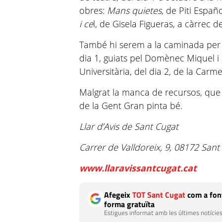
obres:
Mans quietes
, de Piti Españ
i ce
l, de Gisela Figueras, a càrrec de
També hi serem a la caminada per 
dia 1, guiats pel Domènec Miquel i 
Universitària, del dia 2, de la Car
Malgrat la manca de recursos, que
de la Gent Gran pinta bé.
Llar d’Avis de Sant Cugat
Carrer de Valldoreix, 9, 08172 Sant
www.llaravissantcugat.cat
Afegeix
TOT Sant Cugat
com a font
forma gratuïta
Estigues informat amb les últimes notícies