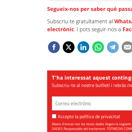
Segueix-nos per saber què passa
Subscriu-te gratuïtament al
Whats
electrònic
. I pots seguir-nos a
Fa
T'ha interessat aquest conting
Subscriu-te al nostre butlletí i rebràs m
Accepto la
política de privacitat
Abans d’enviar-nos les teves dades llegeix la seg
DADES Responsable del tractament: TOTMEDIA COMUNIC