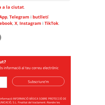
 a la ciutat
.
App
,
Telegram
i
butlletí
cebook
,
X
,
Instagram
i
TikTok
.
ut?
és informació al teu correu electrònic
Subscriure'm
üent informació INFORMACIÓ BÀSICA SOBRE PROTECCIÓ DE
ACIÓ, S.L. Finalitat del tractament: Atendre les