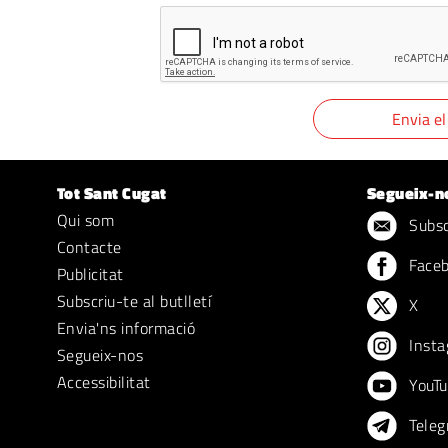
Tot Sant Cugat
Segueix-n
Qui som
Subscr
Contacte
Face
Publicitat
Subscriu-te al butlletí
X
Envia'ns informació
Insta
Segueix-nos
Accessibilitat
YouTu
Teleg