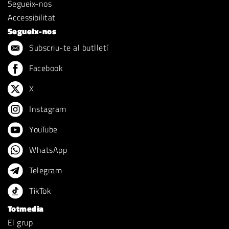
Segueix-nos
Accessibilitat
Segueix-nos
Subscriu-te al butlletí
Facebook
X
Instagram
YouTube
WhatsApp
Telegram
TikTok
Totmedia
El grup