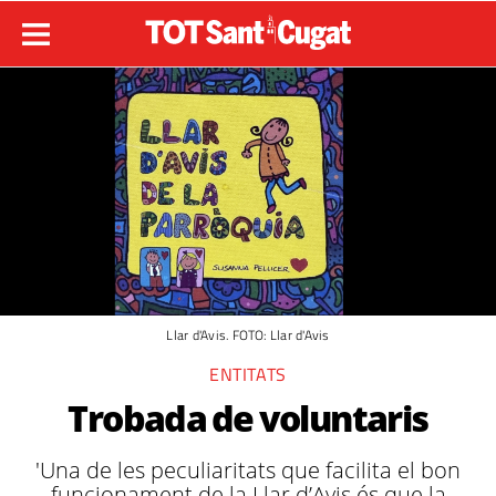
Llar d'Avis. FOTO: Llar d'Avis
ENTITATS
Trobada de voluntaris
'Una de les peculiaritats que facilita el bon
funcionament de la Llar d’Avis és que la