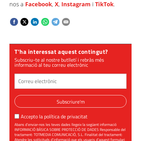
nos a
Facebook
,
X
,
Instagram
i
TikTok
.
T'ha interessat aquest contingut?
Subscriu-te al nostre butlletí i rebràs més
informació al teu correu electrònic
Subscriure'm
Accepto la
política de privacitat
Abans d’enviar-nos les teves dades llegeix la següent informació
INFORMACIÓ BÀSICA SOBRE PROTECCIÓ DE DADES Responsable del
tractament: TOTMEDIA COMUNICACIÓ, S.L. Finalitat del tractament:
Atendre les sol·licituds d’informació que els usuaris d’aquest formulari