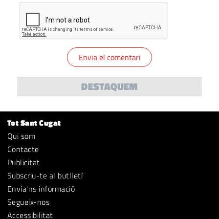
DESTAQUEM
Tot Sant Cugat
Qui som
Contacte
Publicitat
Subscriu-te al butlletí
Envia'ns informació
Segueix-nos
Accessibilitat