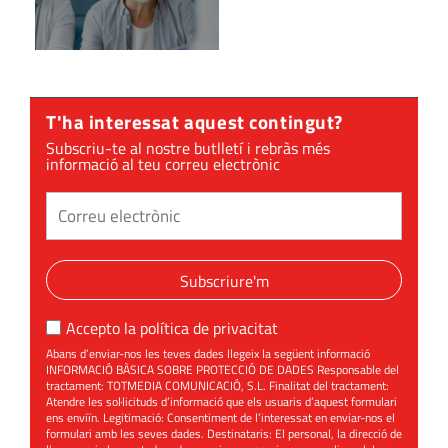
T'ha interessat aquest contingut?
Subscriu-te al nostre butlletí i rebràs més
informació al teu correu electrònic
Subscriure'm
Accepto la
política de privacitat
Abans d’enviar-nos les teves dades llegeix la següent informació
INFORMACIÓ BÀSICA SOBRE PROTECCIÓ DE DADES Responsable del
tractament: TOTMEDIA COMUNICACIÓ, S.L. Finalitat del tractament:
Atendre les sol·licituds d’informació que els usuaris d’aquest formulari
ens enviïn. Legitimació: Consentiment de l’interessat en enviar-nos el
formulari amb les seves dades. Destinataris: El personal, la direcció de