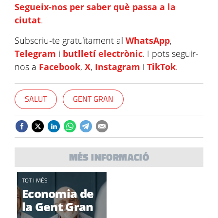
Segueix-nos per saber què passa a la
ciutat
.
Subscriu-te gratuïtament al
WhatsApp
,
Telegram
i
butlletí electrònic
. I pots seguir-
nos a
Facebook
,
X
,
Instagram
i
TikTok
.
SALUT
GENT GRAN
MÉS INFORMACIÓ
TOT I MÉS
Economia de
la Gent Gran