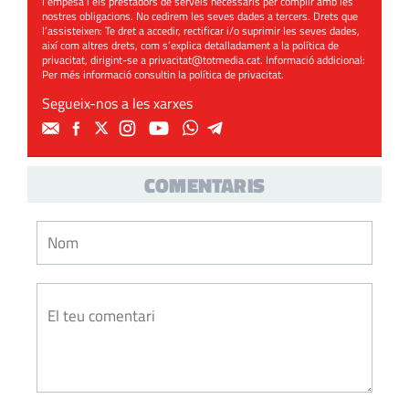
l’empesa i els prestadors de serveis necessaris per complir amb les
nostres obligacions. No cedirem les seves dades a tercers. Drets que
l’assisteixen: Te dret a accedir, rectificar i/o suprimir les seves dades,
així com altres drets, com s’explica detalladament a la política de
privacitat, dirigint-se a
privacitat@totmedia.cat
. Informació addicional:
Per més informació consultin la
política de privacitat
.
Segueix-nos a les xarxes
COMENTARIS