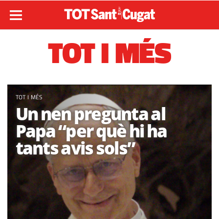
TOT I MÉS
TOT I MÉS
Un nen pregunta al
Papa “per què hi ha
tants avis sols”