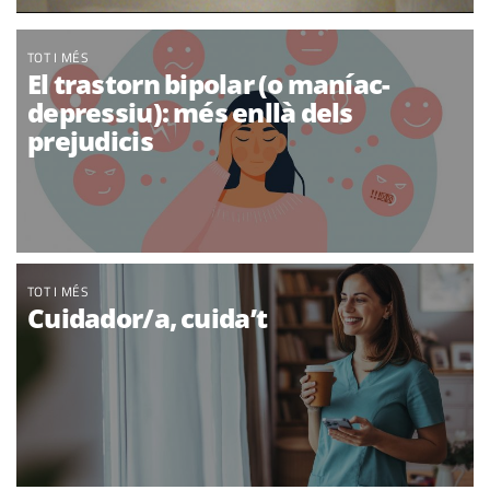
TOT I MÉS
El trastorn bipolar (o maníac-
depressiu): més enllà dels
prejudicis
TOT I MÉS
Cuidador/a, cuida’t