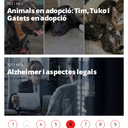
TOT I MÉS
Animals en adopció: Tim, Tuko i
Gatets en adopció
TOT I MÉS
Alzheimer i aspectes legals
1
...
4
5
6
7
8
9