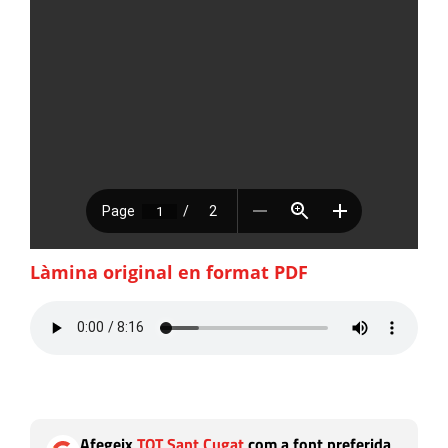
Làmina original en format PDF
Afegeix
TOT Sant Cugat
com a font preferida