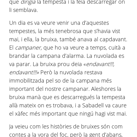
que
dirigia
la tempesta i la feia descarregar on
li semblava.
Un dia es va veure venir una d’aquestes
tempestes, la més tenebrosa que s’havia vist
mai, i ella, la bruixa, també anava al capdavant.
El
campaner,
que ho va veure a temps, cuità a
brandar la campana d’alarma. La nuvolada es
va parar. La bruixa prou deia «
endavant!!!,
endavant!!!»
Però la nuvolada restava
immobilitzada pel so de la campana més
important del nostre campanar. Aleshores la
bruixa manà que es descarregués la tempesta
allà mateix on es trobava, i a Sabadell va caure
el xàfec més important que ningú hagi vist mai.
Ja veieu com les històries de bruixes són com
contes a la vora del foc, però la gent d’abans,