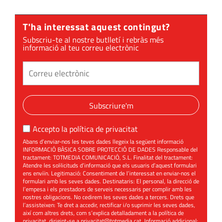
Sant Cugat"
en format
T'ha interessat aquest contingut?
digital
Subscriu-te al nostre butlletí i rebràs més
informació al teu correu electrònic
Subscriure'm
Accepto la
política de privacitat
Abans d’enviar-nos les teves dades llegeix la següent informació
INFORMACIÓ BÀSICA SOBRE PROTECCIÓ DE DADES Responsable del
tractament: TOTMEDIA COMUNICACIÓ, S.L. Finalitat del tractament:
Atendre les sol·licituds d’informació que els usuaris d’aquest formulari
ens enviïn. Legitimació: Consentiment de l’interessat en enviar-nos el
formulari amb les seves dades. Destinataris: El personal, la direcció de
l’empesa i els prestadors de serveis necessaris per complir amb les
nostres obligacions. No cedirem les seves dades a tercers. Drets que
l’assisteixen: Te dret a accedir, rectificar i/o suprimir les seves dades,
així com altres drets, com s’explica detalladament a la política de
privacitat, dirigint-se a
privacitat@totmedia.cat
. Informació addicional: