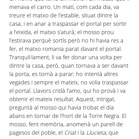
menava el carro. Un matí, com cada dia, va
treure el matxo de l’estable, situat dintre la
casa, i en anar a traspassar el portal per sortir
a l’eixida, el matxo s’aturà; el mosso prou
l’estirava perquè sortís però no hi havia res a
fer, el matxo romania parat davant el portal.
Tranquil·lament, li va fer donar una volta per
dintre la casa, però, quan tornava a ser davant
la porta, es tornà a parar; ho intentà altres
vegades i sempre el mateix, no volia traspassar
el portal. Llavors cridà l’amo, qui ho provà i va
obtenir el mateix resultat. Aquest, intrigat,
preguntà al mosso qui havia trobat el dia
abans en tornar de l’hort de la Torre Negra. El
mosso, fent memòria, anomenà un parell de
pagesos del poble, el
Criat
i la
Llucieta
, que