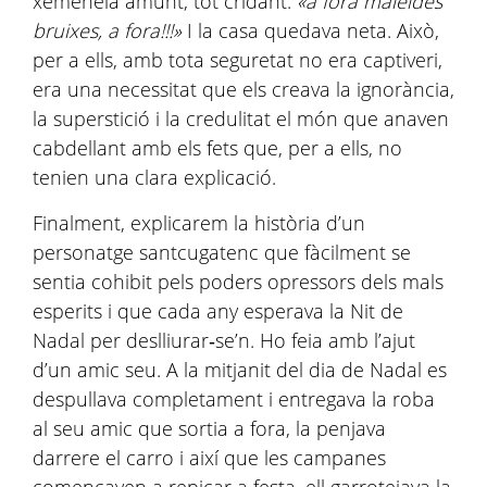
xemeneia amunt, tot cridant:
«a fora maleïdes
bruixes, a fora!!!»
I la casa quedava neta. Això,
per a ells, amb tota seguretat no era captiveri,
era una necessitat que els creava la ignorància,
la superstició i la credulitat el món que anaven
cabdellant amb els fets que, per a ells, no
tenien una clara explicació.
Finalment, explicarem la història d’un
personatge santcugatenc que fàcilment se
sentia cohibit pels poders opressors dels mals
esperits i que cada any esperava la Nit de
Nadal per deslliurar‑se’n. Ho feia amb l’ajut
d’un amic seu. A la mitjanit del dia de Nadal es
despullava completament i entregava la roba
al seu amic que sortia a fora, la penjava
darrere el carro i així que les campanes
començaven a repicar a festa, ell garrotejava la