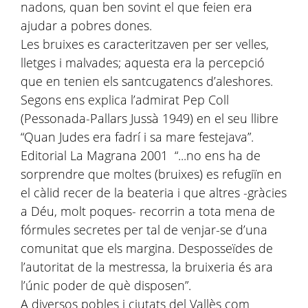
nadons, quan ben sovint el que feien era
ajudar a pobres dones.
Les bruixes es caracteritzaven per ser velles,
lletges i malvades; aquesta era la percepció
que en tenien els santcugatencs d’aleshores.
Segons ens explica l’admirat Pep Coll
(Pessonada-Pallars Jussà 1949) en el seu llibre
“Quan Judes era fadrí i sa mare festejava”.
Editorial La Magrana 2001 “...no ens ha de
sorprendre que moltes (bruixes) es refugiïn en
el càlid recer de la beateria i que altres -gràcies
a Déu, molt poques- recorrin a tota mena de
fórmules secretes per tal de venjar-se d’una
comunitat que els margina. Desposseïdes de
l’autoritat de la mestressa, la bruixeria és ara
l’únic poder de què disposen”.
A diversos pobles i ciutats del Vallès com