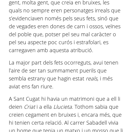
gent, molta gent, que creia en bruixes, les
quals no sempre eren personatges irreals que
s’evidenciaven només pels seus fets, sinó que
de vegades eren dones de carn i ossos, veïnes
del poble que, potser pel seu mal caràcter o
pel seu aspecte poc curós i estrafolari, es
carregaven amb aquesta atribució.
La major part dels fets ocorreguts, avui tenen
l’aire de ser tan summament puerils que
sembla estrany que hagin estat
reals,
i més
aviat ens fan riure.
A Sant Cugat hi havia un matrimoni que a ell li
deien
Criat
i a ella
Llucieta
. Tothom sabia que
creien cegament en bruixes i, encara més, que
hi tenien certa relació. Al carrer Sabadell vivia
un home que tenia un matxo i un mosso que li