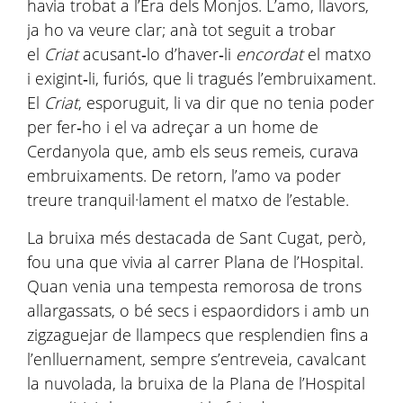
havia trobat a l’Era dels Monjos. L’amo, llavors,
ja ho va veure clar; anà tot seguit a trobar
el
Criat
acusant‑lo d’haver‑li
encordat
el matxo
i exigint‑li, furiós, que li tragués l’embruixament.
El
Criat
, esporuguit, li va dir que no tenia poder
per fer‑ho i el va adreçar a un home de
Cerdanyola que, amb els seus remeis, curava
embruixaments. De retorn, l’amo va poder
treure tranquil·lament el matxo de l’estable.
La bruixa més destacada de Sant Cugat, però,
fou una que vivia al carrer Plana de l’Hospital.
Quan venia una tempesta remorosa de trons
allargassats, o bé secs i espaordidors i amb un
zigzaguejar de llampecs que resplendien fins a
l’enlluernament, sempre s’entreveia, cavalcant
la nuvolada, la bruixa de la Plana de l’Hospital