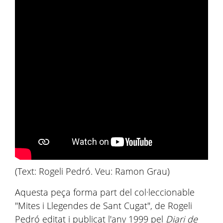
(Text: Rogeli Pedró. Veu: Ramon Grau)
Aquesta peça forma part del col·leccionable
"Mites i Llegendes de Sant Cugat", de Rogeli
Pedró editat i publicat l'any 1999 pel
Diari de