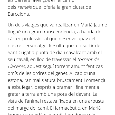
dels
remeis
que oferia la gran ciutat de
Barcelona.
Un dels viatges que va realitzar en Marià Jaume
tingué una gran transcendència, a banda del
càrrec professional que desenvolupava el
nostre personatge. Resulta que, en sortir de
Sant Cugat a punta de dia i cavalcant amb el
seu cavall, en lloc de travessar el
torrent de
Llaceres
, aquest seguí torrent amunt fent cas
omís de les ordres del genet. Al cap d’una
estona, l’animal s’aturà bruscament i començà
a esbufegar, després a bramar i finalment a
gratar a terra amb una pota del davant. La
vista de l’animal restava fixada en uns arbusts
del marge del camí. El farmacèutic, en Marià
Jaume, es quedà espaordit i no donava fe