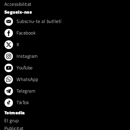
Accessibilitat
Segueix-nos
Subscriu-te al butlletí
Facebook
X
Instagram
YouTube
WhatsApp
Telegram
TikTok
Totmedia
El grup
Publicitat