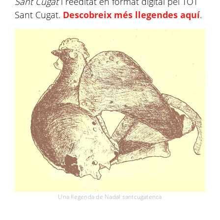
Sant Cugat
i reeditat en format digital pel TOT
Sant Cugat.
Descobreix més llegendes aquí
.
Una llegenda de Nadal santcugatenca