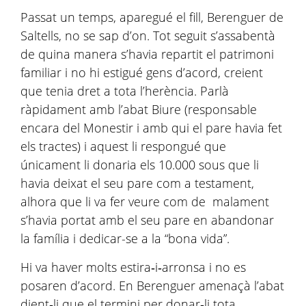
Passat un temps, aparegué el fill, Berenguer de
Saltells, no se sap d’on. Tot seguit s’assabentà
de quina manera s’havia repartit el patrimoni
familiar i no hi estigué gens d’acord, creient
que tenia dret a tota l’herència. Parlà
ràpidament amb l’abat Biure (responsable
encara del Monestir i amb qui el pare havia fet
els tractes) i aquest li respongué que
únicament li donaria els 10.000 sous que li
havia deixat el seu pare com a testament,
alhora que li va fer veure com de malament
s’havia portat amb el seu pare en abandonar
la família i dedicar-se a la “bona vida”.
Hi va haver molts estira‑i‑arronsa i no es
posaren d’acord. En Berenguer amenaçà l’abat
dient‑li que el termini per donar‑li tota