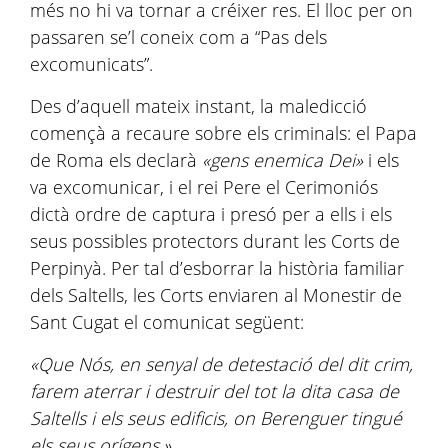
més no hi va tornar a créixer res. El lloc per on
passaren se’l coneix com a “Pas dels
excomunicats”.
Des d’aquell mateix instant, la maledicció
començà a recaure sobre els criminals: el Papa
de Roma els declarà
«gens enemica Dei»
i els
va excomunicar, i el rei Pere el Cerimoniós
dictà ordre de captura i presó per a ells i els
seus possibles protectors durant les Corts de
Perpinyà. Per tal d’esborrar la història familiar
dels Saltells, les Corts enviaren al Monestir de
Sant Cugat el comunicat següent:
«Que Nós, en senyal de detestació del dit crim,
farem aterrar i destruir del tot la dita casa de
Saltells i els seus edificis, on Berenguer tingué
els seus orígens.»