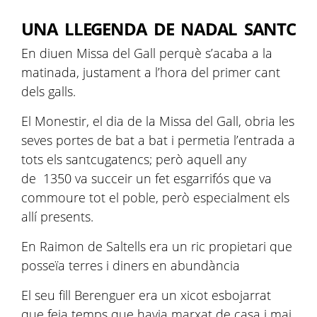
UNA LLEGENDA DE NADAL SANTCU
En diuen Missa del Gall perquè s’acaba a la
matinada, justament a l’hora del primer cant
dels galls.
El Monestir, el dia de la Missa del Gall, obria les
seves portes de bat a bat i permetia l’entrada a
tots els santcugatencs; però aquell any
de 1350 va succeir un fet esgarrifós que va
commoure tot el poble, però especialment els
allí presents.
En Raimon de Saltells era un ric propietari que
posseïa terres i diners en abundància
El seu fill Berenguer era un xicot esbojarrat
que feia temps que havia marxat de casa i mai