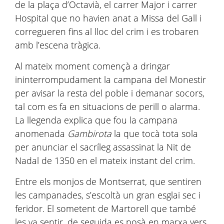
de la plaça d’Octavià, el carrer Major i carrer
Hospital que no havien anat a Missa del Gall i
corregueren fins al lloc del crim i es trobaren
amb l’escena tràgica.
Al mateix moment començà a dringar
ininterrompudament la campana del Monestir
per avisar la resta del poble i demanar socors,
tal com es fa en situacions de perill o alarma.
La llegenda explica que fou la campana
anomenada
Gambirota
la que tocà tota sola
per anunciar el sacríleg assassinat la Nit de
Nadal de 1350 en el mateix instant del crim.
Entre els monjos de Montserrat, que sentiren
les campanades, s’escoltà un gran esglai sec i
feridor. El sometent de Martorell que també
les va sentir, de seguida es posà en marxa vers