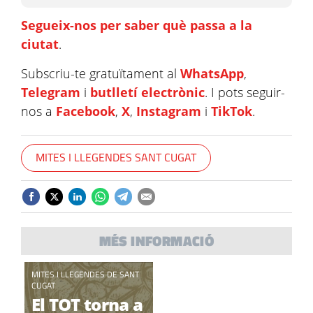
Segueix-nos per saber què passa a la
ciutat
.
Subscriu-te gratuïtament al
WhatsApp
,
Telegram
i
butlletí electrònic
. I pots seguir-
nos a
Facebook
,
X
,
Instagram
i
TikTok
.
MITES I LLEGENDES SANT CUGAT
MÉS INFORMACIÓ
MITES I LLEGENDES DE SANT
CUGAT
El TOT torna a