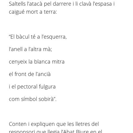
Saltells l’atacà pel darrere i li clavà l’espasa i
caigué mort a terra:
“El bàcul té a l’esquerra,
l’anell a l’altra mà;
cenyeix la blanca mitra
el front de l’ancià
i el pectoral fulgura
com símbol sobirà”.
Conten i expliquen que les lletres del
responsori que llegia l’Abat Biure en el