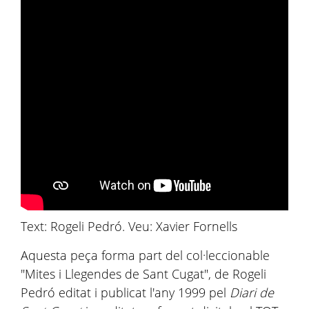
Text: Rogeli Pedró. Veu: Xavier Fornells
Aquesta peça forma part del col·leccionable
"Mites i Llegendes de Sant Cugat", de Rogeli
Pedró editat i publicat l'any 1999 pel
Diari de