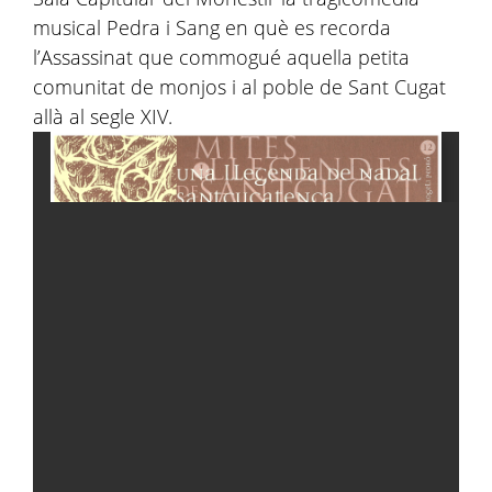
musical Pedra i Sang en què es recorda
l’Assassinat que commogué aquella petita
comunitat de monjos i al poble de Sant Cugat
allà al segle XIV.