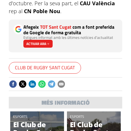
d'octubre. Per la seva part, el
CAU València
rep al
CN Poble Nou
.
Afegeix
TOT Sant Cugat
com a font preferida
de Google de forma gratuïta
Estigues informat amb les últimes notícies d'actualitat
ACTIVAR ARA
CLUB DE RUGBY SANT CUGAT
MÉS INFORMACIÓ
ESPORTS
ESPORTS
El Club de
El Club de