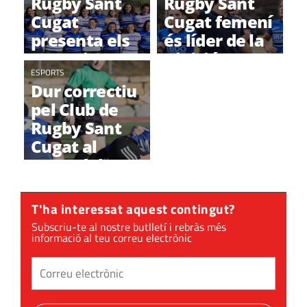
Rugby Sant
Rugby Sant
Cugat
Cugat femení
presenta els
és líder de la
24 equips
Divisió
d'aquesta
ESPORTS
d'Honor
Dur correctiu
temporada
Catalana
pel Club de
2019-2020
Femenina
Rugby Sant
Cugat al
camp del CP
Les Abelles
T'ha interessat aquest contingut?
Subscriu-te al nostre butlletí i rebràs més
informació al teu correu electrònic