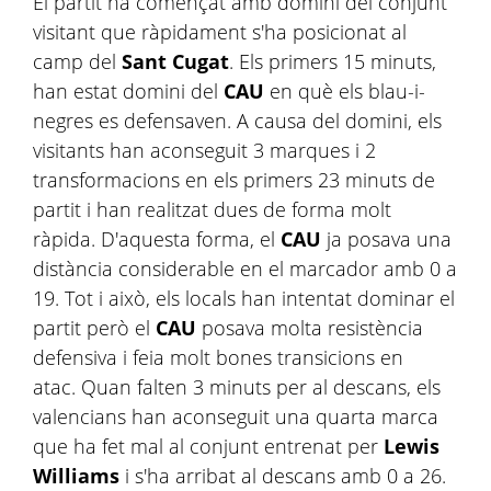
El partit ha començat amb domini del conjunt
visitant que ràpidament s'ha posicionat al
camp del
Sant Cugat
. Els primers 15 minuts,
han estat domini del
CAU
en què els blau-i-
negres es defensaven. A causa del domini, els
visitants han aconseguit 3 marques i 2
transformacions en els primers 23 minuts de
partit i han realitzat dues de forma molt
ràpida. D'aquesta forma, el
CAU
ja posava una
distància considerable en el marcador amb 0 a
19. Tot i això, els locals han intentat dominar el
partit però el
CAU
posava molta resistència
defensiva i feia molt bones transicions en
atac. Quan falten 3 minuts per al descans, els
valencians han aconseguit una quarta marca
que ha fet mal al conjunt entrenat per
Lewis
Williams
i s'ha arribat al descans amb 0 a 26.