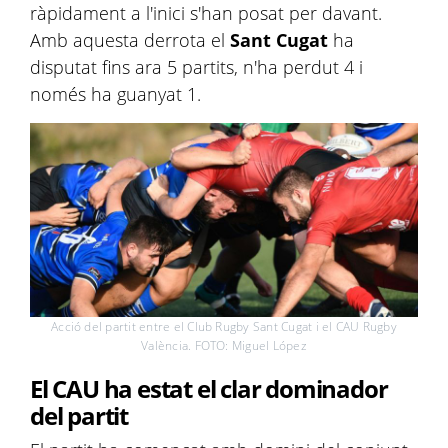
ràpidament a l'inici s'han posat per davant.
Amb aquesta derrota el
Sant Cugat
ha
disputat fins ara 5 partits, n'ha perdut 4 i
només ha guanyat 1.
Acció del partit entre el Club Rugby Sant Cugat i el CAU Rugby
València. FOTO: Miguel López
El CAU ha estat el clar dominador
del partit