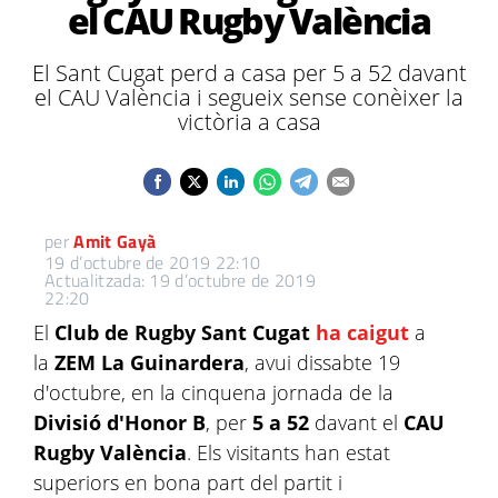
el CAU Rugby València
El Sant Cugat perd a casa per 5 a 52 davant
el CAU València i segueix sense conèixer la
victòria a casa
per
Amit Gayà
19 d’octubre de 2019 22:10
Actualitzada: 19 d’octubre de 2019
22:20
El
Club de Rugby Sant Cugat
ha caigut
a
la
ZEM La Guinardera
, avui dissabte 19
d'octubre, en la cinquena jornada de la
Divisió d'Honor B
, per
5 a 52
davant el
CAU
Rugby València
. Els visitants han estat
superiors en bona part del partit i