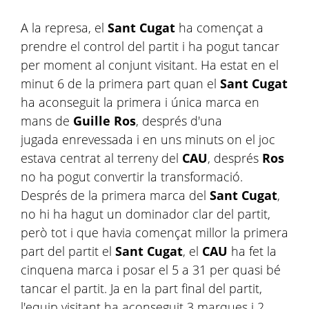
A la represa, el
Sant
Cugat
ha començat a
prendre el control del partit i ha pogut tancar
per moment al conjunt visitant. Ha estat en el
minut 6 de la primera part quan el
Sant
Cugat
ha aconseguit la primera i única marca en
mans de
Guille Ros
, després d'una
jugada enrevessada i en uns minuts on el joc
estava centrat al terreny del
CAU
, després
Ros
no ha pogut convertir la transformació.
Després de la primera marca del
Sant
Cugat
,
no hi ha hagut un dominador clar del partit,
però tot i que havia començat millor la primera
part del partit el
Sant
Cugat
, el
CAU
ha fet la
cinquena marca i posar el 5 a 31 per quasi bé
tancar el partit. Ja en la part final del partit,
l'equip visitant ha aconseguit 3 marques i 2