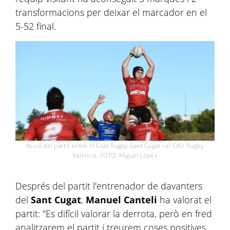
transformacions per deixar el marcador en el
5-52 final.
Acció del partit entre el Club Rugby Sant Cugat i el CAU Rugby
València. FOTO: Miguel López
Després del partit l'entrenador de davanters
del
Sant
Cugat
,
Manuel
Canteli
ha valorat el
partit: "Es difícil valorar la derrota, però en fred
analitzarem el partit i treurem coses positives.