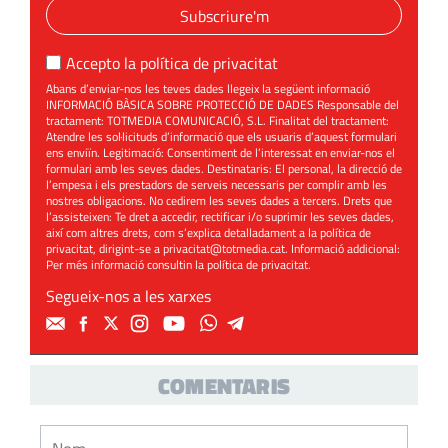
Subscriure'm
Accepto la
política de privacitat
Abans d’enviar-nos les teves dades llegeix la següent informació
INFORMACIÓ BÀSICA SOBRE PROTECCIÓ DE DADES Responsable del
tractament: TOTMEDIA COMUNICACIÓ, S.L. Finalitat del tractament:
Atendre les sol·licituds d’informació que els usuaris d’aquest formulari
ens enviïn. Legitimació: Consentiment de l’interessat en enviar-nos el
formulari amb les seves dades. Destinataris: El personal, la direcció de
l’empesa i els prestadors de serveis necessaris per complir amb les
nostres obligacions. No cedirem les seves dades a tercers. Drets que
l’assisteixen: Te dret a accedir, rectificar i/o suprimir les seves dades,
així com altres drets, com s’explica detalladament a la política de
privacitat, dirigint-se a
privacitat@totmedia.cat
. Informació addicional:
Per més informació consultin la
política de privacitat
.
Segueix-nos a les xarxes
COMENTARIS