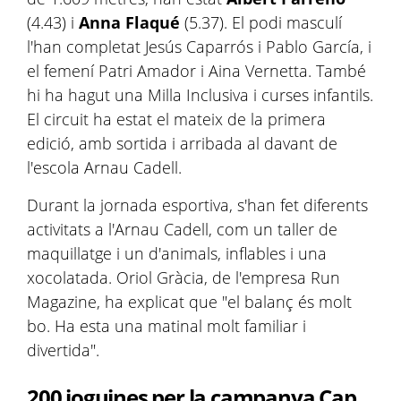
(
4.43
) i
Anna
Flaqué
(
5.37
). El podi masculí
l'han completat Jesús Caparrós i
Pablo
García
,
i
el
femení Patri Amador i Aina
Vernetta
. També
hi ha hagut una Milla Inclusiva i curses infantils.
El circuit ha estat el mateix de la primera
edició, amb sortida i arribada al davant de
l'escola Arnau Cadell.
Durant la jornada esportiva, s'han fet diferents
activitats a l'Arnau Cadell, com un taller de
maquillatge i un d'animals, inflables i una
xocolatada. Oriol Gràcia, de l'empresa
Run
Magazine
, ha explicat que "el balanç és molt
bo. Ha
esta
una matinal molt familiar i
divertida".
200 joguines per la campanya Cap