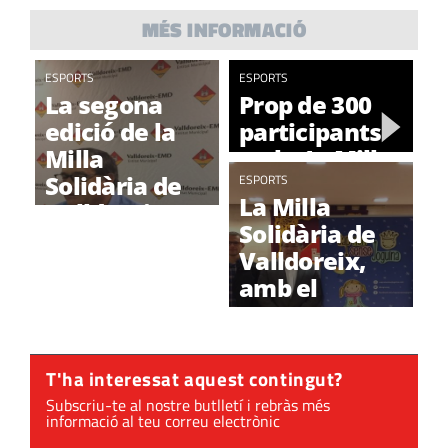
MÉS INFORMACIÓ
ESPORTS
ESPORTS
La segona
Prop de 300
edició de la
participants
Milla
en la 1a Milla
Solidària de
Solidària de
ESPORTS
La Milla
Valldoreix
Valldoreix
Solidària de
arriba amb
Valldoreix,
noves
amb el
propostes
programa
Cap Nen
Sense Joguina
T'ha interessat aquest contingut?
de la SER
Subscriu-te al nostre butlletí i rebràs més
informació al teu correu electrònic