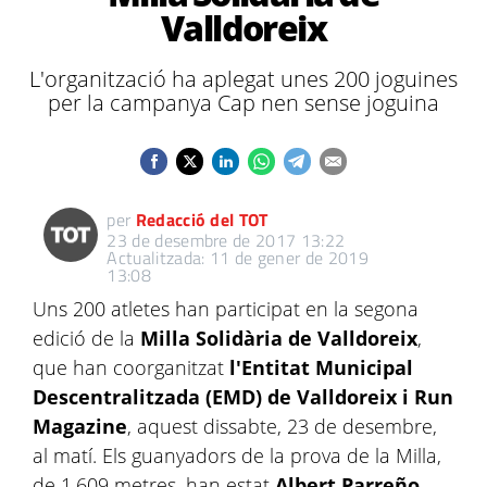
Valldoreix
L'organització ha aplegat unes 200 joguines
per la campanya Cap nen sense joguina
per
Redacció del TOT
23 de desembre de 2017 13:22
Actualitzada: 11 de gener de 2019
13:08
Uns 200 atletes han participat en la segona
edició de la
Milla Solidària de Valldoreix
,
que han coorganitzat
l'Entitat Municipal
Descentralitzada (
EMD
) de Valldoreix i
Run
Magazine
, aquest dissabte, 23 de desembre,
al matí. Els guanyadors de la prova de la Milla,
de 1.609 metres, han estat
Albert
Parreño