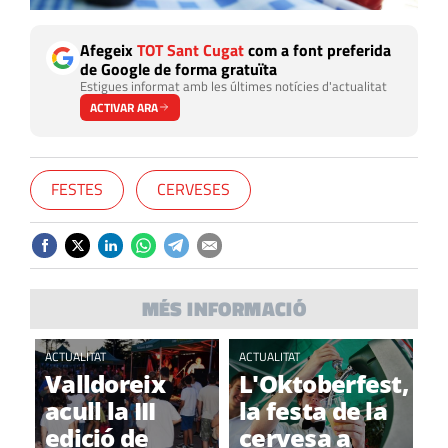
Afegeix
TOT Sant Cugat
com a font preferida
de Google de forma gratuïta
Estigues informat amb les últimes notícies d'actualitat
ACTIVAR ARA
FESTES
CERVESES
MÉS INFORMACIÓ
ACTUALITAT
ACTUALITAT
Valldoreix
L'Oktoberfest,
acull la III
la festa de la
edició de
cervesa a