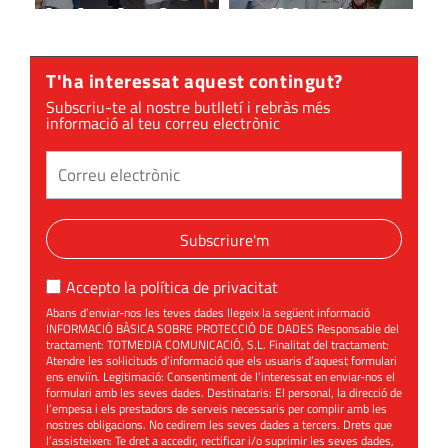
l'Oktoberfest
Valldoreix
T'ha interessat aquest contingut?
Subscriu-te al nostre butlletí i rebràs més
informació al teu correu electrònic
Subscriure'm
Accepto la
política de privacitat
Abans d’enviar-nos les teves dades llegeix la següent informació
INFORMACIÓ BÀSICA SOBRE PROTECCIÓ DE DADES Responsable del
tractament: TOTMEDIA COMUNICACIÓ, S.L. Finalitat del tractament:
Atendre les sol·licituds d’informació que els usuaris d’aquest formulari
ens enviïn. Legitimació: Consentiment de l’interessat en enviar-nos el
formulari amb les seves dades. Destinataris: El personal, la direcció de
l’empesa i els prestadors de serveis necessaris per complir amb les
nostres obligacions. No cedirem les seves dades a tercers. Drets que
l’assisteixen: Te dret a accedir, rectificar i/o suprimir les seves dades,