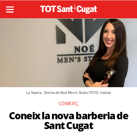
La Noelia, l’ànima de Noé Men’s Studio FOTO: Cedida
COMERÇ
Coneix la nova barberia de
Sant Cugat