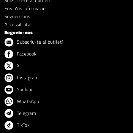
Subscriu-te al butlletí
Envia'ns informació
Segueix-nos
Accessibilitat
Segueix-nos
Subscriu-te al butlletí
Facebook
X
Instagram
YouTube
WhatsApp
Telegram
TikTok