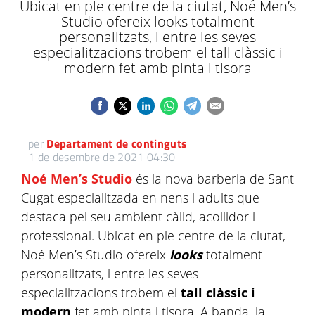
Ubicat en ple centre de la ciutat, Noé Men’s
Studio ofereix looks totalment
personalitzats, i entre les seves
especialitzacions trobem el tall clàssic i
modern fet amb pinta i tisora
per
Departament de continguts
1 de desembre de 2021 04:30
Noé Men’s Studio
és la nova barberia de Sant
Cugat especialitzada en nens i adults que
destaca pel seu ambient càlid, acollidor i
professional. Ubicat en ple centre de la ciutat,
Noé Men’s Studio ofereix
looks
totalment
personalitzats, i entre les seves
especialitzacions trobem el
tall clàssic i
modern
fet amb pinta i tisora. A banda, la