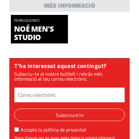
MÉS INFORMACIÓ
PERRUQUERIES
NOÉ MEN'S
STUDIO
T'ha interessat aquest contingut?
Subscriu-te al nostre butlletí i rebràs més
informació al teu correu electrònic
Subscriure'm
Accepto la
política de privacitat
Abans d’enviar-nos les teves dades llegeix la següent informació