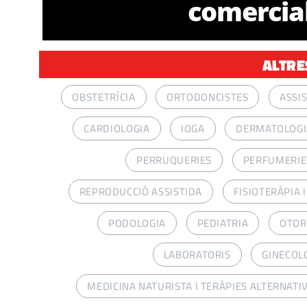
comercia
ALTRE
OBSTETRÍCIA
ORTODONCISTES
ASSI
CARDIOLOGIA
IOGA
DERMATOLOGI
PERRUQUERIES
PERFUMERIES
REPRODUCCIÓ ASSISTIDA
FISIOTERÀPIA 
PODOLOGIA
PEDIATRIA
OTOR
LABORATORIS
GINECOL
MEDICINA NATURISTA I TERÀPIES ALTERNATI