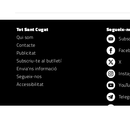
Tot Sant Cugat
Segueix-n
Qui som
Subscr
Contacte
Face
Publicitat
Subscriu-te al butlletí
X
Envia'ns informació
Insta
Segueix-nos
Accessibilitat
YouTu
Teleg
TikTo