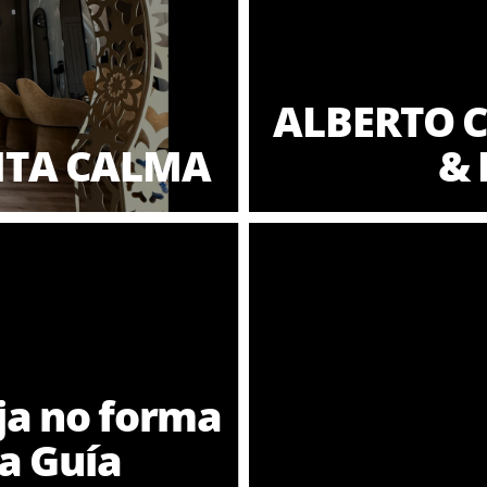
ALBERTO C
NTA CALMA
& 
ja no forma
ra Guía