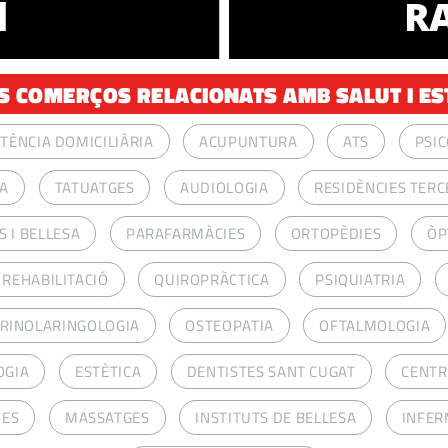
l
RA
S COMERÇOS RELACIONATS AMB SALUT I ES
STÈNCIA DOMICILIÀRIA
ACUPUNTURA
ATS
PSI
A
TATUATGES
AUDIOLOGIA
RESIDÈNCIES TERC
 I BELLESA
PARAFARMÀCIES
ORTOPÈDIES
ÒP
I REHABILITACIÓ
QUIROPRÀCTICA
PSIQUIATRIA
RINOLARINGOLOGIA
OSTEOPATIA
OFTALMOLOGIA
OGIA
ESTÈTICA
DENTISTES SANT CUGAT
CENTR
VES
MASSATGES
INSTITUTS DE BELLESA
INFER