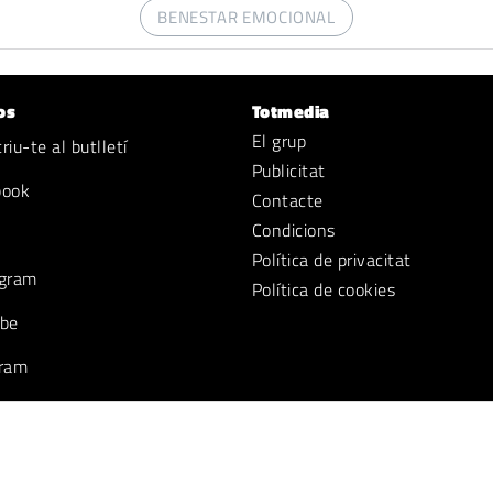
BENESTAR EMOCIONAL
os
Totmedia
El grup
iu-te al butlletí
Publicitat
book
Contacte
Condicions
Política de privacitat
gram
Política de cookies
be
ram
k