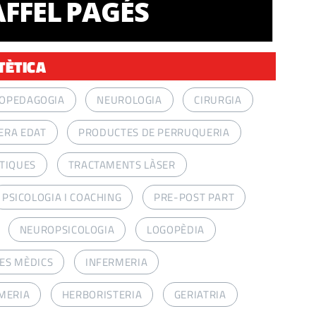
FFEL PAGÉS
TÈTICA
COPEDAGOGIA
NEUROLOGIA
CIRURGIA
ERA EDAT
PRODUCTES DE PERRUQUERIA
TIQUES
TRACTAMENTS LÀSER
PSICOLOGIA I COACHING
PRE-POST PART
NEUROPSICOLOGIA
LOGOPÈDIA
ES MÈDICS
INFERMERIA
MERIA
HERBORISTERIA
GERIATRIA