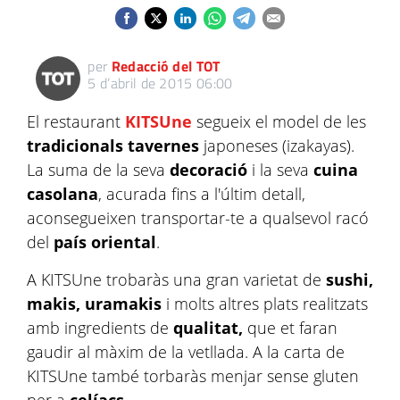
per
Redacció del TOT
5 d’abril de 2015 06:00
El restaurant
KITSUne
segueix el model de les
tradicionals
tavernes
japoneses (
izakayas
).
La suma de la seva
decoració
i la seva
cuina
casolana
, acurada fins a
l'últim
detall,
aconsegueixen transportar-te a qualsevol racó
del
país oriental
.
A
KITSUne
trobaràs una gran varietat de
sushi
,
makis
,
uramakis
i molts altres plats realitzats
amb ingredients de
qualitat,
que et faran
gaudir al màxim de la vetllada. A la carta de
KITSUne
també torbaràs menjar sense gluten