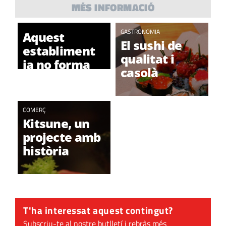
MÉS INFORMACIÓ
GASTRONOMIA
Aquest
El sushi de
establiment
qualitat i
ja no forma
casolà
part de la
nostra Guía
comercial
COMERÇ
Kitsune, un
projecte amb
història
T'ha interessat aquest contingut?
Subscriu-te al nostre butlletí i rebràs més