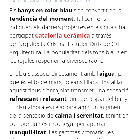
Actualitzada: 6 de juliol de 2023 10:12
Els
banys en color blau
s'ha convertit en la
tendència del moment,
tal com ens
indiquen els darrers projectes en els quals ha
participat
Catalonia Ceràmica
a través
de
l'arquitecta Cristina Escuder Ortiz de C+E
Arquitectura. La popularitat dels tons blaus en
les rajoles responen a diverses raons:
El blau s'associa directament amb l'
aigua
, ja
que és el to de mars, oceans i llacs i instal·lar
aquest tipus d'enrajolat transmet una sensació
refrescant
i
relaxant
dins de l'espai del bany.
El blau alhora es relaciona amb un augment
de la sensació de
calma i serenitat
, tenint en
compte què és reconegut per aportar
tranquil·litat
. Les gammes cromàtiques