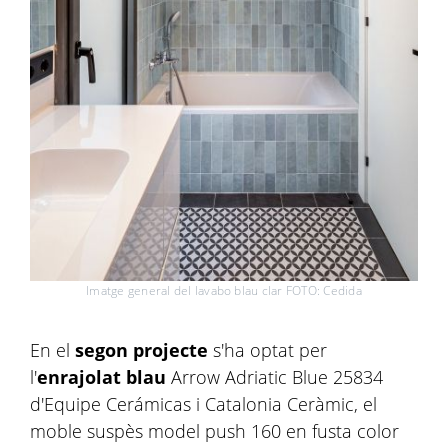
Imatge general del lavabo blau clar FOTO: Cedida
En el
segon projecte
s'ha optat per
l'
enrajolat blau
Arrow Adriatic Blue 25834
d'Equipe Cerámicas i Catalonia Ceràmic, el
moble suspès model push 160 en fusta color