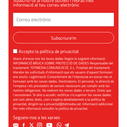
Subscriu-te al nostre butlletí i rebràs més
informació al teu correu electrònic
Subscriure'm
Accepto la
política de privacitat
Abans d’enviar-nos les teves dades llegeix la següent informació
INFORMACIÓ BÀSICA SOBRE PROTECCIÓ DE DADES Responsable del
tractament: TOTMEDIA COMUNICACIÓ, S.L. Finalitat del tractament:
Atendre les sol·licituds d’informació que els usuaris d’aquest formulari
ens enviïn. Legitimació: Consentiment de l’interessat en enviar-nos el
formulari amb les seves dades. Destinataris: El personal, la direcció de
l’empesa i els prestadors de serveis necessaris per complir amb les
nostres obligacions. No cedirem les seves dades a tercers. Drets que
l’assisteixen: Te dret a accedir, rectificar i/o suprimir les seves dades,
així com altres drets, com s’explica detalladament a la política de
privacitat, dirigint-se a
privacitat@totmedia.cat
. Informació addicional:
Per més informació consultin la
política de privacitat
.
Segueix-nos a les xarxes