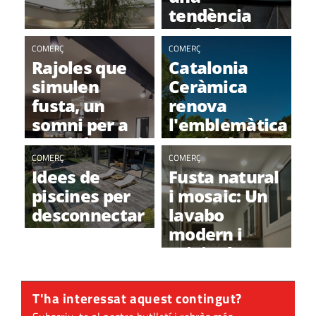
tendència
amb desenes
COMERÇ
de
COMERÇ
Rajoles que
Catalonia
possibilitats
simulen
Ceràmica
fusta, un
renova
somni per a
l'emblemàtica
vestir banys i
masia de Can
cuines
COMERÇ
Darder
COMERÇ
Idees de
Fusta natural
piscines per
i mosaic: Un
desconnectar
lavabo
aquest estiu
modern i
original
T'ha interessat aquest contingut?