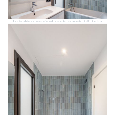
Les tonalitats clares són refrescants i relaxants FOTO: Cedida