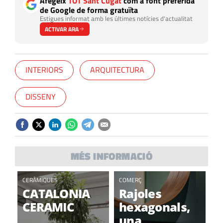
Afegeix
TOT Sant Cugat
com a font preferida
de Google de forma gratuïta
Estigues informat amb les últimes notícies d'actualitat
ACTIVAR ARA
INTERIORS
ARQUITECTURA
DISSENY
MÉS INFORMACIÓ
CERÀMIQUES
COMERÇ
CATALONIA
Rajoles
CERAMIC
hexagonals,
una