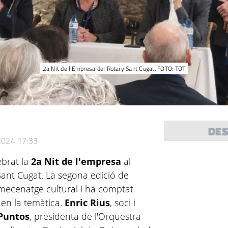
2a Nit de l'Empresa del Rotary Sant Cugat. FOTO: TOT
DE
 2024 17:33
ebrat la
2a Nit de l'empresa
al
ant Cugat. La segona edició de
 mecenatge cultural i ha comptat
 en la temàtica.
Enric Rius
, soci i
 Puntos
, presidenta de l'Orquestra