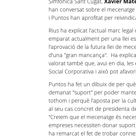
Simfònica Sant Cugat,
Xavier Mat
han conversat sobre el mecenatge a 
i Puntos han aprofitat per reivindic
Rius ha explicat l'actual marc lega
emparat actualment per una llei est
l'aprovació de la futura llei de mec
d'una "gran mancança". Ha explicat 
valorat també que, avui en dia, le
Social Corporativa i això pot afavo
Puntos ha fet un dibuix de per què
demanat "suport" per poder manten
tothom i perquè l'aposta per la cultu
al seu cas concret de presidenta d
"Creiem que el mecenatge és necessa
empreses necessiten donar suport 
ha remarcat el fet de trobar conn