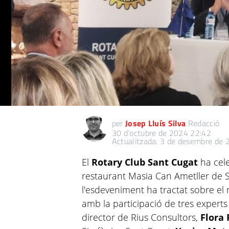
per
Josep Lluís Silva
Redacció
30 d’octubre de 2024 22:42
Actualitzada: 3 de desembre de
El
Rotary Club Sant Cugat
ha cel
restaurant Masia Can Ametller de S
l'esdeveniment ha tractat sobre el
amb la participació de tres experts
director de Rius Consultors,
Flora