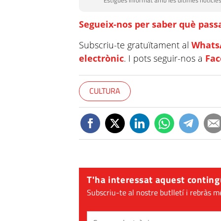
Estigues informat amb les últimes notícies
Segueix-nos per saber què passa
Subscriu-te gratuïtament al
Whats
electrònic
. I pots seguir-nos a
Fa
CULTURA
T'ha interessat aquest conting
Subscriu-te al nostre butlletí i rebràs m