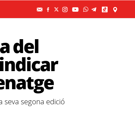
a del
indicar
cenatge
la seva segona edició