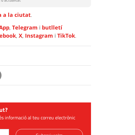
 d'actualitat
 a la ciutat
.
App
,
Telegram
i
butlletí
cebook
,
X
,
Instagram
i
TikTok
.
ut?
és informació al teu correu electrònic