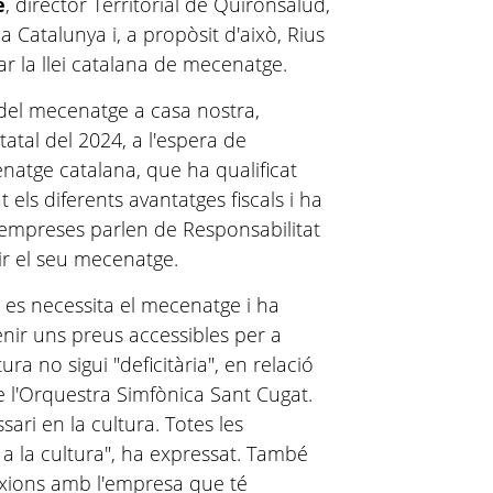
e
, director Territorial de Quironsalud,
Catalunya i, a propòsit d'això, Rius
ar la llei catalana de mecenatge.
l del mecenatge a casa nostra,
atal del 2024, a l'espera de
enatge catalana, que ha qualificat
els diferents avantatges fiscals i ha
s empreses parlen de Responsabilitat
rir el seu mecenatge.
 es necessita el mecenatge i ha
ir uns preus accessibles per a
ra no sigui "deficitària", en relació
e l'Orquestra Simfònica Sant Cugat.
ri en la cultura. Totes les
a la cultura", ha expressat. També
exions amb l'empresa que té