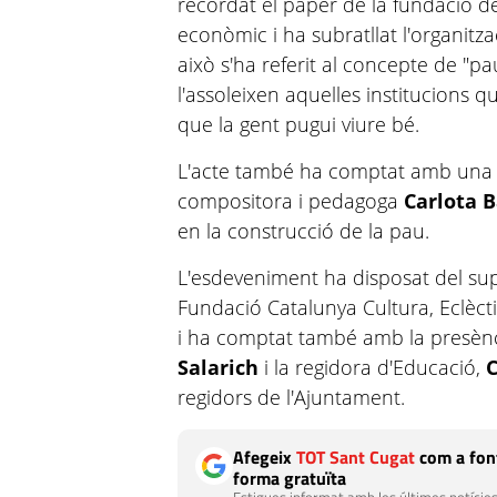
recordat el paper de la fundació 
econòmic i ha subratllat l'organit
això s'ha referit al concepte de "p
l'assoleixen aquelles institucions q
que la gent pugui viure bé.
L'acte també ha comptat amb una 
compositora i pedagoga
Carlota B
en la construcció de la pau.
L'esdeveniment ha disposat del sup
Fundació Catalunya Cultura, Eclècti
i ha comptat també amb la presènc
Salarich
i la regidora d'Educació,
regidors de l'Ajuntament.
Afegeix
TOT Sant Cugat
com a font
forma gratuïta