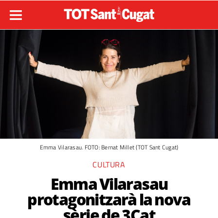
Emma Vilarasau. FOTO: Bernat Millet (TOT Sant Cugat)
CULTURA
Emma Vilarasau
protagonitzarà la nova
sèrie de 3Cat