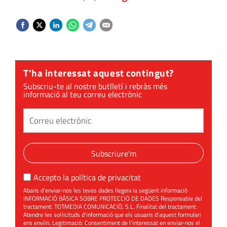
T'ha interessat aquest contingut?
Subscriu-te al nostre butlletí i rebràs més
informació al teu correu electrònic
Subscriure'm
Accepto la
política de privacitat
Abans d’enviar-nos les teves dades llegeix la següent informació
INFORMACIÓ BÀSICA SOBRE PROTECCIÓ DE DADES Responsable del
tractament: TOTMEDIA COMUNICACIÓ, S.L. Finalitat del tractament:
Atendre les sol·licituds d’informació que els usuaris d’aquest formulari
ens enviïn. Legitimació: Consentiment de l’interessat en enviar-nos el