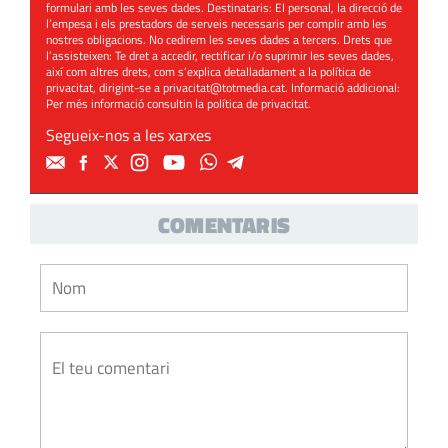
formulari amb les seves dades. Destinataris: El personal, la direcció de
l’empesa i els prestadors de serveis necessaris per complir amb les
nostres obligacions. No cedirem les seves dades a tercers. Drets que
l’assisteixen: Te dret a accedir, rectificar i/o suprimir les seves dades,
així com altres drets, com s’explica detalladament a la política de
privacitat, dirigint-se a
privacitat@totmedia.cat
. Informació addicional:
Per més informació consultin la
política de privacitat
.
Segueix-nos a les xarxes
COMENTARIS