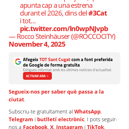
apunta cap a una estrena
durant el 2026, dins del
#3Cat
i tot…
pic.twitter.com/ln0wpNJvpb
— Rocco Steinhäuser (@ROCCOCITY)
November 4, 2025
Afegeix
TOT Sant Cugat
com a font preferida
de Google de forma gratuïta
Estigues informat amb les últimes notícies d'actualitat
ACTIVAR ARA
Segueix-nos per saber què passa a la
ciutat
.
Subscriu-te gratuïtament al
WhatsApp
,
Telegram
i
butlletí electrònic
. I pots seguir-
nos a
Facebook
,
X
,
Instagram
i
TikTok
.