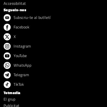
Accessibilitat
Segueix-nos
Subscriu-te al butlletí
Facebook
X
Instagram
YouTube
WhatsApp
Telegram
TikTok
Totmedia
El grup
Publicitat