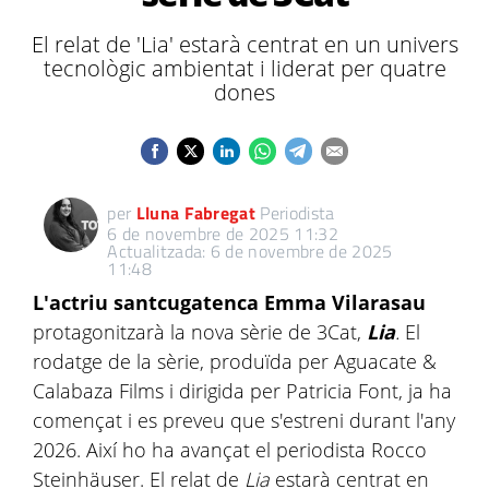
El relat de 'Lia' estarà centrat en un univers
tecnològic ambientat i liderat per quatre
dones
per
Lluna Fabregat
Periodista
6 de novembre de 2025 11:32
Actualitzada: 6 de novembre de 2025
11:48
L'actriu santcugatenca Emma Vilarasau
protagonitzarà la nova sèrie de 3Cat,
Lia
.
El
rodatge de la sèrie, produïda per Aguacate &
Calabaza Films
i dirigida per Patricia Font, ja ha
començat i es preveu que s'estreni durant l'any
2026. Així ho ha avançat el periodista Rocco
Steinhäuser. El relat de
Lia
estarà centrat en