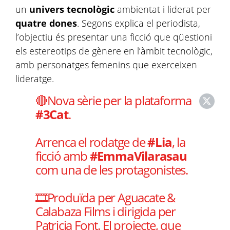
un
univers tecnològic
ambientat i liderat per
quatre dones
. Segons explica el periodista,
l’objectiu és presentar una ficció que qüestioni
els estereotips de gènere en l’àmbit tecnològic,
amb personatges femenins que exerceixen
lideratge.
🔴Nova sèrie per la plataforma
#3Cat
.
Arrenca el rodatge de
#Lia
, la
ficció amb
#EmmaVilarasau
com una de les protagonistes.
🎞️Produïda per Aguacate &
Calabaza Films i dirigida per
Patricia Font. El projecte, que