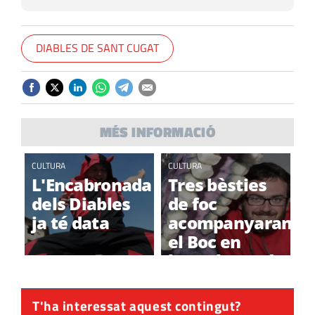
DIABLES DE SANT CUGAT
MÉS INFORMACIÓ
CULTURA
CULTURA
L'Encabronada
Tres bèsties
dels Diables
de foc
ja té data
acompanyaran
el Boc en
l'Encabronada
de Diables
T'ha interessat aquest contingut?