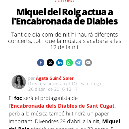
CULTURA
Miquel del Roig actua a
l'Encabronada de Diables
Tant de dia com de nit hi haurà diferents
concerts, tot i que la música s'acabarà a les
12 de la nit
per
Àgata Guinó Soler
Directora adjunta del TOT Sant Cugat
26 d’abril de 2016 12:17
El
foc
serà el protagonista de
l'
Encabronada dels Diables de Sant Cugat
,
però a la música també hi tindrà un paper
important. Divendres 29 d'abril a la ni
t, Miquel