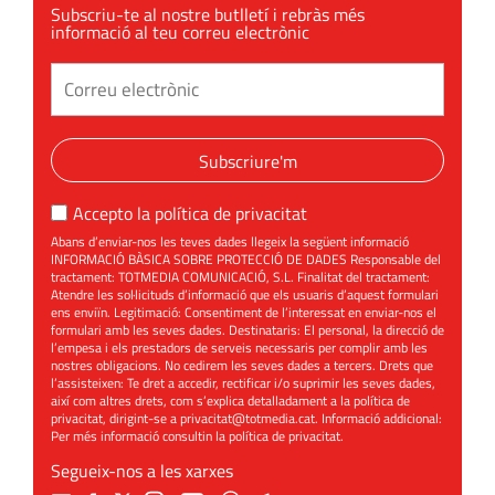
Subscriu-te al nostre butlletí i rebràs més
informació al teu correu electrònic
Subscriure'm
Accepto la
política de privacitat
Abans d’enviar-nos les teves dades llegeix la següent informació
INFORMACIÓ BÀSICA SOBRE PROTECCIÓ DE DADES Responsable del
tractament: TOTMEDIA COMUNICACIÓ, S.L. Finalitat del tractament:
Atendre les sol·licituds d’informació que els usuaris d’aquest formulari
ens enviïn. Legitimació: Consentiment de l’interessat en enviar-nos el
formulari amb les seves dades. Destinataris: El personal, la direcció de
l’empesa i els prestadors de serveis necessaris per complir amb les
nostres obligacions. No cedirem les seves dades a tercers. Drets que
l’assisteixen: Te dret a accedir, rectificar i/o suprimir les seves dades,
així com altres drets, com s’explica detalladament a la política de
privacitat, dirigint-se a
privacitat@totmedia.cat
. Informació addicional:
Per més informació consultin la
política de privacitat
.
Segueix-nos a les xarxes