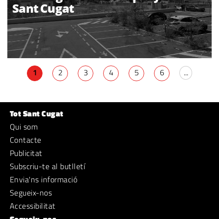
Sant Cugat
1
2
3
4
5
6
...
Tot Sant Cugat
Qui som
Contacte
Publicitat
Subscriu-te al butlletí
Envia'ns informació
Segueix-nos
Accessibilitat
Segueix-nos