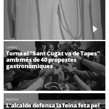
COMERÇ
Torna el "Sant Cugat va de Tapes"
amb més de 40 propostes
gastronòmiques
POLÍTICA
L'alcalde defensa la feina feta pel