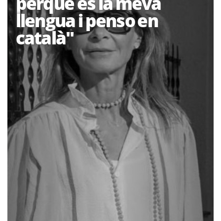
perquè és la meva
llengua i penso en
català"