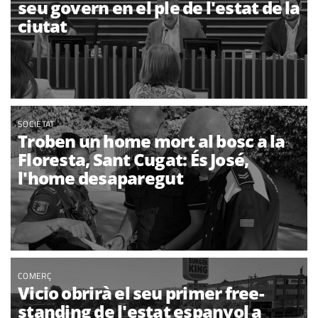
seu govern en el ple de l'estat de la
ciutat
SOCIETAT
Troben un home mort al bosc a la
Floresta, Sant Cugat: És José,
l'home desaparegut
COMERÇ
Vicio obrirà el seu primer free-
standing de l'estat espanyol a