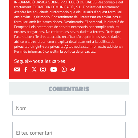
INFORMACIÓ BÀSICA SOBRE PROTECCIÓ DE DADES Responsable del
tractament: TOTMEDIA COMUNICACIÓ, S.L. Finalitat del tractament:
Atendre les sol·licituds d’informació que els usuaris d’aquest formulari
ens enviïn. Legitimació: Consentiment de l’interessat en enviar-nos el
formulari amb les seves dades. Destinataris: El personal, la direcció de
l’empesa i els prestadors de serveis necessaris per complir amb les
nostres obligacions. No cedirem les seves dades a tercers. Drets que
l’assisteixen: Te dret a accedir, rectificar i/o suprimir les seves dades,
així com altres drets, com s’explica detalladament a la política de
privacitat, dirigint-se a
privacitat@totmedia.cat
. Informació addicional:
Per més informació consultin la
política de privacitat
.
Segueix-nos a les xarxes
COMENTARIS