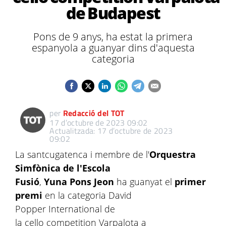
de Budapest
Pons de 9 anys, ha estat la primera
espanyola a guanyar dins d'aquesta
categoria
per
Redacció del TOT
17 d’octubre de 2023 09:02
Actualitzada: 17 d’octubre de 2023
09:02
La santcugatenca i membre de l'
Orquestra
Simfònica de l'Escola
Fusió
,
Yuna Pons Jeon
ha guanyat el
primer
premi
en la categoria David
Popper International de
la cello competition Varpalota a