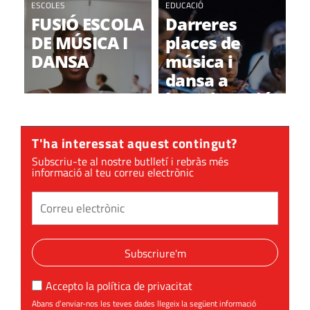
ESCOLES
EDUCACIÓ
FUSIÓ ESCOLA
Darreres
DE MÚSICA I
places de
DANSA
música i
dansa a
l'Escola Fusió
T'ha interessat aquest contingut?
Subscriu-te al nostre butlletí i rebràs més
informació al teu correu electrònic
Subscriure'm
Accepto la
política de privacitat
Abans d’enviar-nos les teves dades llegeix la següent informació