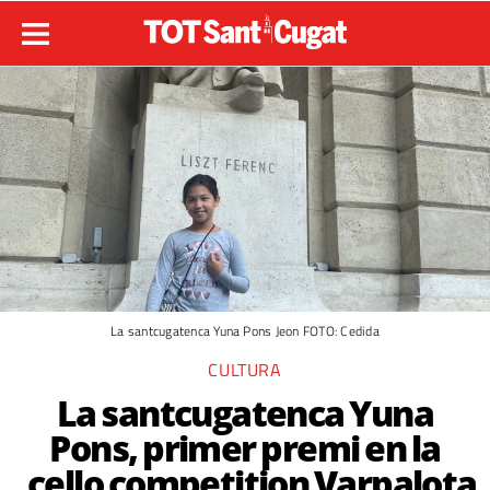
La santcugatenca Yuna Pons Jeon FOTO: Cedida
CULTURA
La santcugatenca Yuna
Pons, primer premi en la
cello competition Varpalota