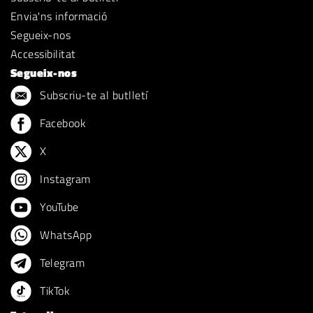
Envia'ns informació
Segueix-nos
Accessibilitat
Segueix-nos
Subscriu-te al butlletí
Facebook
X
Instagram
YouTube
WhatsApp
Telegram
TikTok