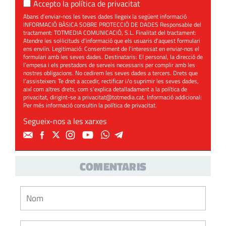
Accepto la
política de privacitat
Abans d’enviar-nos les teves dades llegeix la següent informació
INFORMACIÓ BÀSICA SOBRE PROTECCIÓ DE DADES Responsable del
tractament: TOTMEDIA COMUNICACIÓ, S.L. Finalitat del tractament:
Atendre les sol·licituds d’informació que els usuaris d’aquest formulari
ens enviïn. Legitimació: Consentiment de l’interessat en enviar-nos el
formulari amb les seves dades. Destinataris: El personal, la direcció de
l’empesa i els prestadors de serveis necessaris per complir amb les
nostres obligacions. No cedirem les seves dades a tercers. Drets que
l’assisteixen: Te dret a accedir, rectificar i/o suprimir les seves dades,
així com altres drets, com s’explica detalladament a la política de
privacitat, dirigint-se a
privacitat@totmedia.cat
. Informació addicional:
Per més informació consultin la
política de privacitat
.
Segueix-nos a les xarxes
COMENTARIS