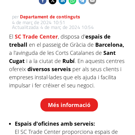
per
Departament de continguts
4 de març de 2024 10:51
Actualitzada: 4 de març de 2024 10:54
El
SC Trade Center
, disposa d'
espais de
treball
en el passeig de Gràcia de
Barcelona,
a l'avinguda de les Corts Catalanes de
Sant
Cugat
i a la ciutat de
Rubí
. En aquests centres
ofereix
diversos serveis
per als seus clients i
empreses instal·lades que els ajuda i facilita
impulsar i fer créixer el seu negoci.
Més informació
Espais d'oficines amb serveis:
El SC Trade Center proporciona espais de