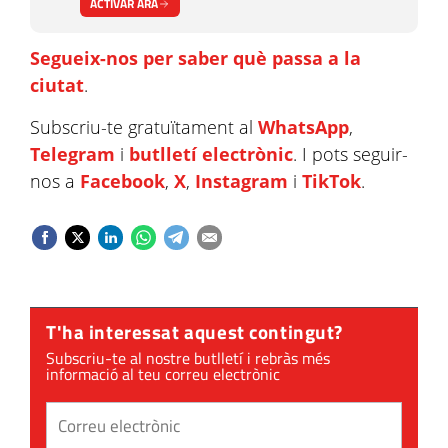
ACTIVAR ARA
Segueix-nos per saber què passa a la
ciutat
.
Subscriu-te gratuïtament al
WhatsApp
,
Telegram
i
butlletí electrònic
. I pots seguir-
nos a
Facebook
,
X
,
Instagram
i
TikTok
.
T'ha interessat aquest contingut?
Subscriu-te al nostre butlletí i rebràs més
informació al teu correu electrònic