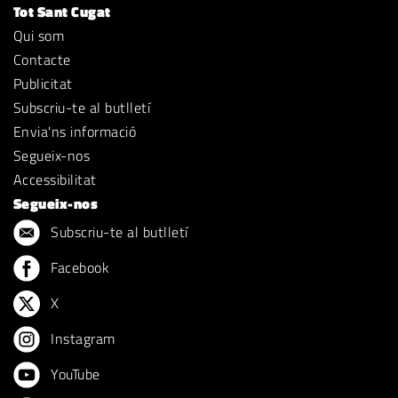
Tot Sant Cugat
Qui som
Contacte
Publicitat
Subscriu-te al butlletí
Envia'ns informació
Segueix-nos
Accessibilitat
Segueix-nos
Subscriu-te al butlletí
Facebook
X
Instagram
YouTube