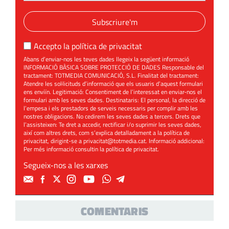
Subscriure'm
Accepto la
política de privacitat
Abans d’enviar-nos les teves dades llegeix la següent informació
INFORMACIÓ BÀSICA SOBRE PROTECCIÓ DE DADES Responsable del
tractament: TOTMEDIA COMUNICACIÓ, S.L. Finalitat del tractament:
Atendre les sol·licituds d’informació que els usuaris d’aquest formulari
ens enviïn. Legitimació: Consentiment de l’interessat en enviar-nos el
formulari amb les seves dades. Destinataris: El personal, la direcció de
l’empesa i els prestadors de serveis necessaris per complir amb les
nostres obligacions. No cedirem les seves dades a tercers. Drets que
l’assisteixen: Te dret a accedir, rectificar i/o suprimir les seves dades,
així com altres drets, com s’explica detalladament a la política de
privacitat, dirigint-se a
privacitat@totmedia.cat
. Informació addicional:
Per més informació consultin la
política de privacitat
.
Segueix-nos a les xarxes
COMENTARIS