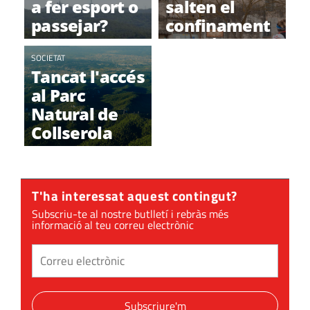
a fer esport o
salten el
passejar?
confinament
passejant per
SOCIETAT
Collserola
Tancat l'accés
al Parc
Natural de
Collserola
T'ha interessat aquest contingut?
Subscriu-te al nostre butlletí i rebràs més
informació al teu correu electrònic
Subscriure'm